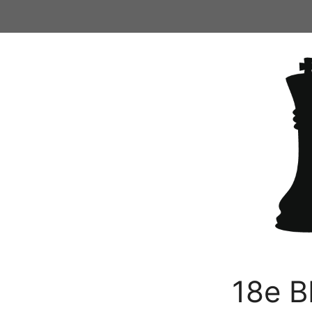
Ga
naar
de
inhoud
18e B