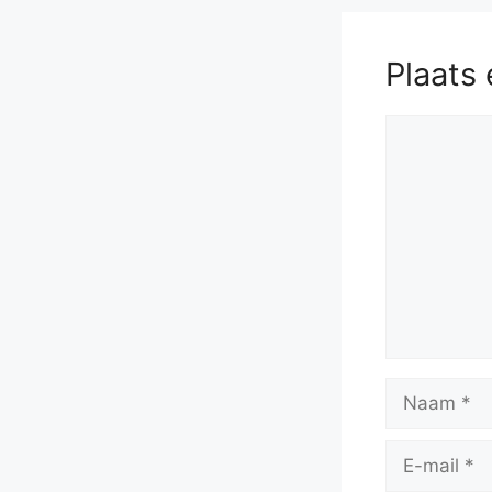
Plaats 
Reactie
Naam
E-
mail