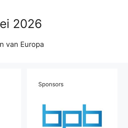
ei 2026
en van Europa
Sponsors