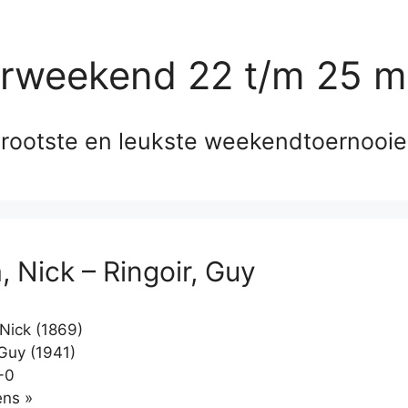
erweekend 22 t/m 25 m
rootste en leukste weekendtoernooi
, Nick – Ringoir, Guy
 Nick (1869)
 Guy (1941)
-0
Klikken
ns »