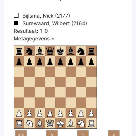
Bijlsma, Nick (2177)
Surewaard, Wilbert (2164)
Resultaat: 1-0
Klikken
Metagegevens »
om
te
openen.