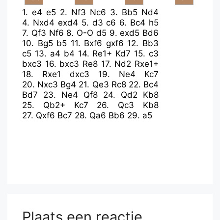
1.
e4
e5
2.
Nf3
Nc6
3.
Bb5
Nd4
4.
Nxd4
exd4
5.
d3
c6
6.
Bc4
h5
7.
Qf3
Nf6
8.
O-O
d5
9.
exd5
Bd6
10.
Bg5
b5
11.
Bxf6
gxf6
12.
Bb3
c5
13.
a4
b4
14.
Re1+
Kd7
15.
c3
bxc3
16.
bxc3
Re8
17.
Nd2
Rxe1+
18.
Rxe1
dxc3
19.
Ne4
Kc7
20.
Nxc3
Bg4
21.
Qe3
Rc8
22.
Bc4
Bd7
23.
Ne4
Qf8
24.
Qd2
Kb8
25.
Qb2+
Kc7
26.
Qc3
Kb8
27.
Qxf6
Bc7
28.
Qa6
Bb6
29.
a5
Plaats een reactie