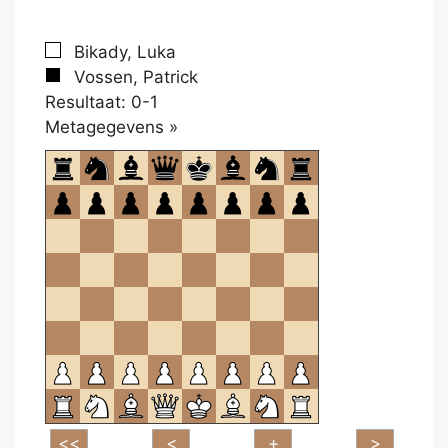
Bikady, Luka
Vossen, Patrick
Resultaat: 0-1
Klikken
Metagegevens »
om
te
openen.