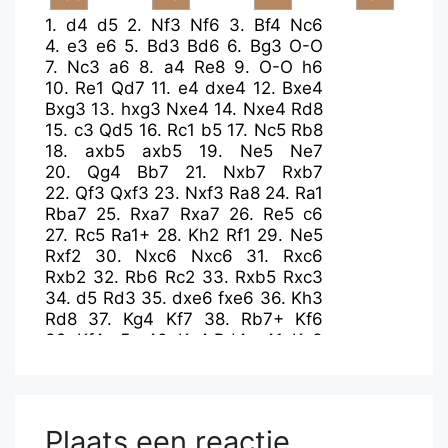
1.
d4
d5
2.
Nf3
Nf6
3.
Bf4
Nc6
4.
e3
e6
5.
Bd3
Bd6
6.
Bg3
O-O
7.
Nc3
a6
8.
a4
Re8
9.
O-O
h6
10.
Re1
Qd7
11.
e4
dxe4
12.
Bxe4
Bxg3
13.
hxg3
Nxe4
14.
Nxe4
Rd8
15.
c3
Qd5
16.
Rc1
b5
17.
Nc5
Rb8
18.
axb5
axb5
19.
Ne5
Ne7
20.
Qg4
Bb7
21.
Nxb7
Rxb7
22.
Qf3
Qxf3
23.
Nxf3
Ra8
24.
Ra1
Rba7
25.
Rxa7
Rxa7
26.
Re5
c6
27.
Rc5
Ra1+
28.
Kh2
Rf1
29.
Ne5
Rxf2
30.
Nxc6
Nxc6
31.
Rxc6
Rxb2
32.
Rb6
Rc2
33.
Rxb5
Rxc3
34.
d5
Rd3
35.
dxe6
fxe6
36.
Kh3
Rd8
37.
Kg4
Kf7
38.
Rb7+
Kf6
39.
Kf4
e5+
40.
Ke4
Rd4+
41.
Ke3
Rd6
42.
Rb5
h5
43.
Kf3
Kf5
44.
Rb7
g6
45.
Rb4
Rd3+
46.
Kf2
Rd4
47.
Rb3
Rd8
48.
Kf3
Re8
49.
Rb5
Rd8
50.
Rb3
e4+
51.
Kf2
Plaats een reactie
Rd2+
52.
Kf1
Rd3
53.
Rb5+
Kg4