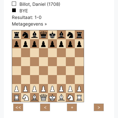
Billot, Daniel (1708)
BYE
Resultaat: 1-0
Klikken
Metagegevens »
om
te
openen.