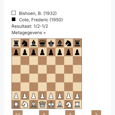
Bishoen, B. (1932)
Cote, Frederic (1950)
Resultaat: 1/2-1/2
Klikken
Metagegevens »
om
te
openen.