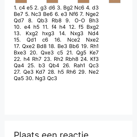
1.
c4
e5
2.
g3
d6
3.
Bg2
Nc6
4.
d3
Be7
5.
Nc3
Be6
6.
e3
Nf6
7.
Nge2
Qd7
8.
Qb3
Rb8
9.
O-O
Bh3
10.
e4
h5
11.
f4
h4
12.
f5
Bxg2
13.
Kxg2
hxg3
14.
Nxg3
Nd4
15.
Qd1
c6
16.
Nce2
Nxe2
17.
Qxe2
Bd8
18.
Be3
Bb6
19.
Rh1
Bxe3
20.
Qxe3
c5
21.
Qg5
Ke7
22.
h4
Rh7
23.
Rh2
Rbh8
24.
Kf3
Qa4
25.
b3
Qb4
26.
Rah1
Qc3
27.
Qe3
Kd7
28.
h5
Rh6
29.
Ne2
Qa5
30.
Ng3
Qc3
Plaats een reactie