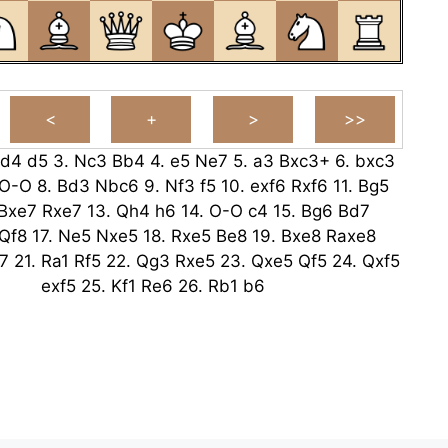
d4
d5
3.
Nc3
Bb4
4.
e5
Ne7
5.
a3
Bxc3+
6.
bxc3
O-O
8.
Bd3
Nbc6
9.
Nf3
f5
10.
exf6
Rxf6
11.
Bg5
Bxe7
Rxe7
13.
Qh4
h6
14.
O-O
c4
15.
Bg6
Bd7
Qf8
17.
Ne5
Nxe5
18.
Rxe5
Be8
19.
Bxe8
Raxe8
7
21.
Ra1
Rf5
22.
Qg3
Rxe5
23.
Qxe5
Qf5
24.
Qxf5
exf5
25.
Kf1
Re6
26.
Rb1
b6