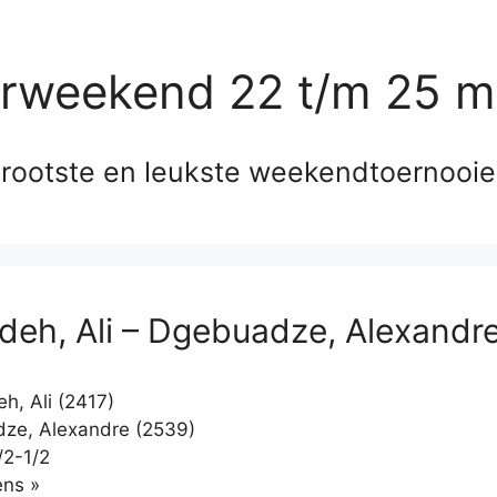
erweekend 22 t/m 25 m
rootste en leukste weekendtoernooi
adeh, Ali – Dgebuadze, Alexandr
h, Ali (2417)
ze, Alexandre (2539)
/2-1/2
Klikken
ns »