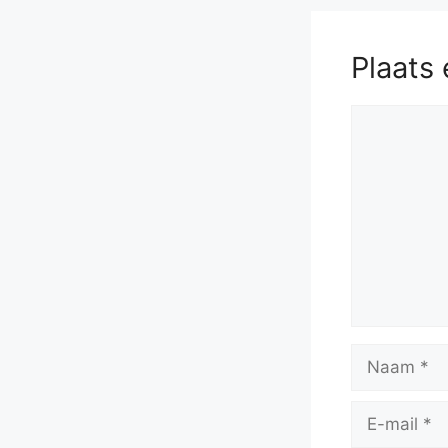
Plaats 
Reactie
Naam
E-
mail