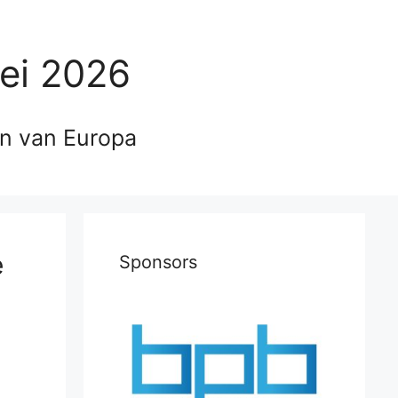
ei 2026
en van Europa
e
Sponsors