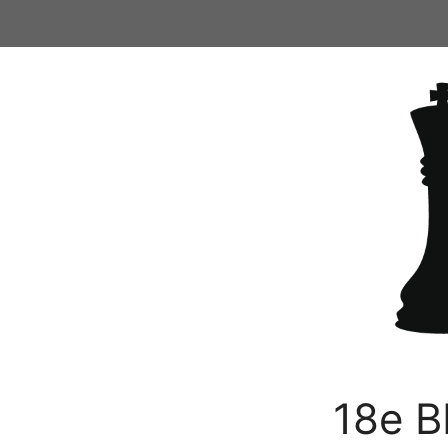
Ga
naar
de
inhoud
18e B