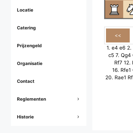
Locatie
Catering
Prijzengeld
1.
e4
e6
2.
c5
7.
Qg4
Rf7
12.
Organisatie
16.
Rfe1
20.
Rae1
Rf
Contact
Reglementen
Historie