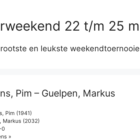
erweekend 22 t/m 25 m
rootste en leukste weekendtoernooi
vens, Pim – Guelpen, Markus
s, Pim (1941)
 Markus (2032)
-0
Klikken
ns »