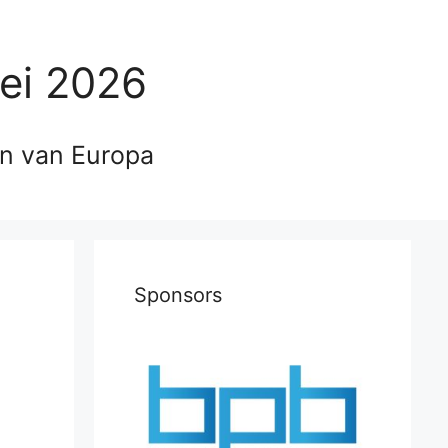
ei 2026
en van Europa
Sponsors