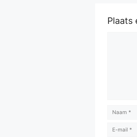
Plaats 
Reactie
Naam
E-
mail