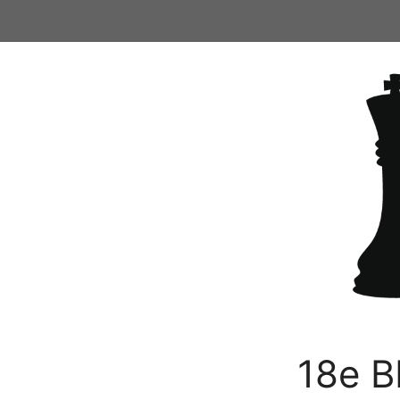
Ga
naar
de
inhoud
18e B