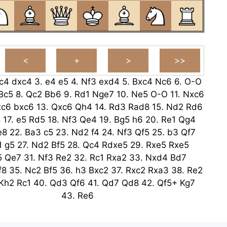
c4
dxc4
3.
e4
e5
4.
Nf3
exd4
5.
Bxc4
Nc6
6.
O-O
Bc5
8.
Qc2
Bb6
9.
Rd1
Nge7
10.
Ne5
O-O
11.
Nxc6
xc6
bxc6
13.
Qxc6
Qh4
14.
Rd3
Rad8
15.
Nd2
Rd6
5
17.
e5
Rd5
18.
Nf3
Qe4
19.
Bg5
h6
20.
Re1
Qg4
e8
22.
Ba3
c5
23.
Nd2
f4
24.
Nf3
Qf5
25.
b3
Qf7
1
g5
27.
Nd2
Bf5
28.
Qc4
Rdxe5
29.
Rxe5
Rxe5
5
Qe7
31.
Nf3
Re2
32.
Rc1
Rxa2
33.
Nxd4
Bd7
f8
35.
Nc2
Bf5
36.
h3
Bxc2
37.
Rxc2
Rxa3
38.
Re2
Kh2
Rc1
40.
Qd3
Qf6
41.
Qd7
Qd8
42.
Qf5+
Kg7
43.
Re6