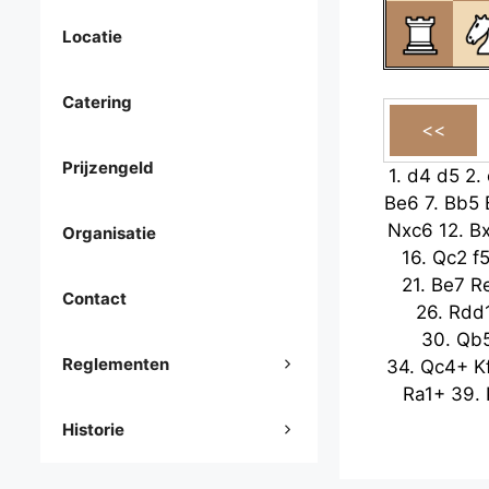
Locatie
Catering
Prijzengeld
1.
d4
d5
2.
Be6
7.
Bb5
Nxc6
12.
B
Organisatie
16.
Qc2
f
21.
Be7
R
Contact
26.
Rdd
30.
Qb
Reglementen
34.
Qc4+
K
Ra1+
39.
Historie