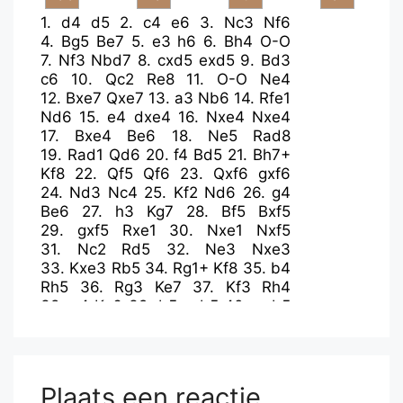
1.
d4
d5
2.
c4
e6
3.
Nc3
Nf6
4.
Bg5
Be7
5.
e3
h6
6.
Bh4
O-O
7.
Nf3
Nbd7
8.
cxd5
exd5
9.
Bd3
c6
10.
Qc2
Re8
11.
O-O
Ne4
12.
Bxe7
Qxe7
13.
a3
Nb6
14.
Rfe1
Nd6
15.
e4
dxe4
16.
Nxe4
Nxe4
17.
Bxe4
Be6
18.
Ne5
Rad8
19.
Rad1
Qd6
20.
f4
Bd5
21.
Bh7+
Kf8
22.
Qf5
Qf6
23.
Qxf6
gxf6
24.
Nd3
Nc4
25.
Kf2
Nd6
26.
g4
Be6
27.
h3
Kg7
28.
Bf5
Bxf5
29.
gxf5
Rxe1
30.
Nxe1
Nxf5
31.
Nc2
Rd5
32.
Ne3
Nxe3
33.
Kxe3
Rb5
34.
Rg1+
Kf8
35.
b4
Rh5
36.
Rg3
Ke7
37.
Kf3
Rh4
38.
a4
Ke6
39.
b5
cxb5
40.
axb5
Rh5
41.
Kg4
Rxb5
42.
f5+
Kd7
43.
Rf3
Rb4
44.
Rd3
a5
45.
Kh5
a4
46.
h4
Rb3
47.
Rd1
b5
48.
Kxh6
b4
49.
Kg7
Rh3
50.
Ra1
Plaats een reactie
a3
51.
Kxf7
Rxh4
52.
Kxf6
Rh2