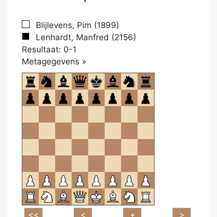
Blijlevens, Pim (1899)
Lenhardt, Manfred (2156)
Resultaat: 0-1
Klikken
Metagegevens »
om
te
openen.