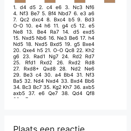
1.
d4
d5
2.
c4
e6
3.
Nc3
Nf6
4.
Nf3
Be7
5.
Bf4
Nbd7
6.
e3
a6
7.
Qc2
dxc4
8.
Bxc4
b5
9.
Bd3
O-O
10.
e4
h6
11.
g4
c5
12.
e5
Ne8
13.
Be4
Ra7
14.
d5
exd5
15.
Nxd5
Nb6
16.
Ne3
Be6
17.
h4
Nd5
18.
Nxd5
Bxd5
19.
g5
Bxe4
20.
Qxe4
h5
21.
O-O
Qc8
22.
Kh2
g6
23.
Rad1
Ng7
24.
Rd2
Rd7
25.
Rfd1
Rxd2
26.
Rxd2
Rd8
27.
Rxd8+
Qxd8
28.
Nd2
Ne6
29.
Be3
c4
30.
a4
Bb4
31.
Nf3
Ba5
32.
Nd4
Nxd4
33.
Bxd4
Bb6
34.
Bc3
Bc7
35.
Kg2
Kh7
36.
axb5
axb5
37.
e6
Qe7
38.
Qd4
Qf8
39.
e7
Plaats een reactie