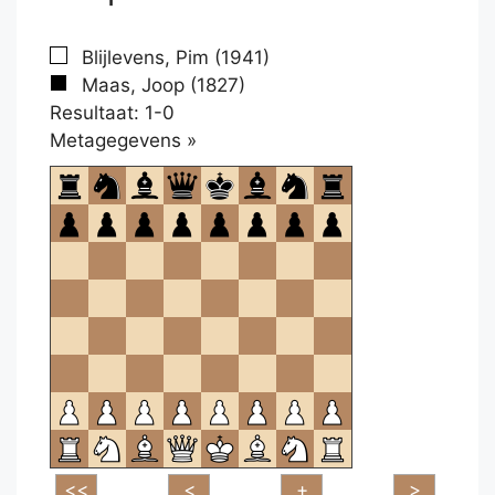
Blijlevens, Pim (1941)
Maas, Joop (1827)
Resultaat: 1-0
Klikken
Metagegevens »
om
te
openen.