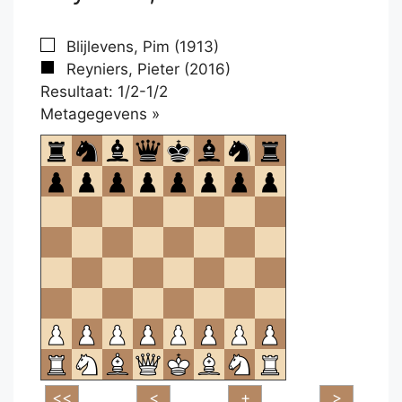
Blijlevens, Pim (1913)
Reyniers, Pieter (2016)
Resultaat: 1/2-1/2
Klikken
Metagegevens »
om
te
openen.