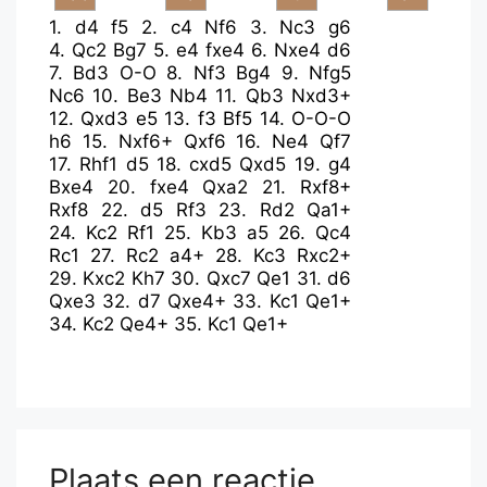
1.
d4
f5
2.
c4
Nf6
3.
Nc3
g6
4.
Qc2
Bg7
5.
e4
fxe4
6.
Nxe4
d6
7.
Bd3
O-O
8.
Nf3
Bg4
9.
Nfg5
Nc6
10.
Be3
Nb4
11.
Qb3
Nxd3+
12.
Qxd3
e5
13.
f3
Bf5
14.
O-O-O
h6
15.
Nxf6+
Qxf6
16.
Ne4
Qf7
17.
Rhf1
d5
18.
cxd5
Qxd5
19.
g4
Bxe4
20.
fxe4
Qxa2
21.
Rxf8+
Rxf8
22.
d5
Rf3
23.
Rd2
Qa1+
24.
Kc2
Rf1
25.
Kb3
a5
26.
Qc4
Rc1
27.
Rc2
a4+
28.
Kc3
Rxc2+
29.
Kxc2
Kh7
30.
Qxc7
Qe1
31.
d6
Qxe3
32.
d7
Qxe4+
33.
Kc1
Qe1+
34.
Kc2
Qe4+
35.
Kc1
Qe1+
Plaats een reactie