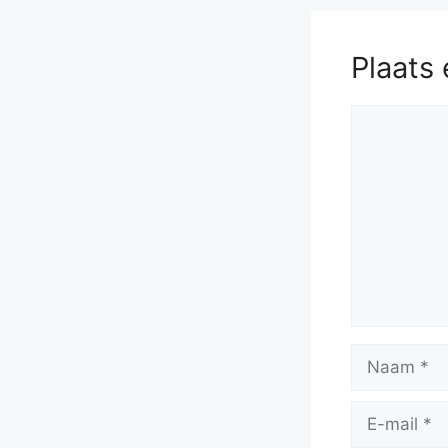
Plaats 
Reactie
Naam
E-
mail