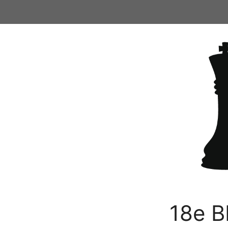
Ga
naar
de
inhoud
18e B