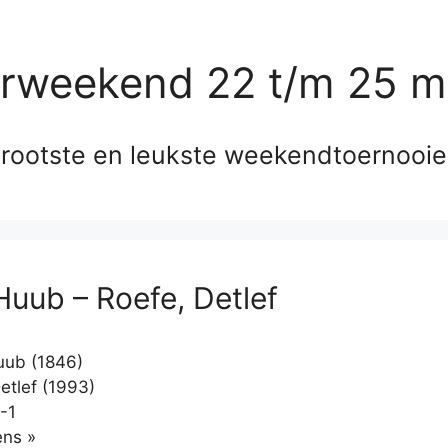
erweekend 22 t/m 25 m
rootste en leukste weekendtoernooi
Huub – Roefe, Detlef
uub (1846)
etlef (1993)
-1
Klikken
ns »