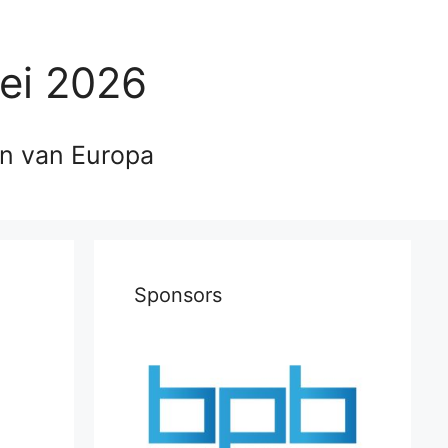
ei 2026
en van Europa
Sponsors