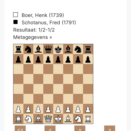
Boer, Henk (1739)
Schotanus, Fred (1791)
Resultaat: 1/2-1/2
Klikken
Metagegevens »
om
te
openen.