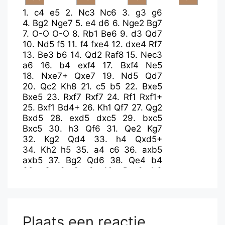
1.
c4
e5
2.
Nc3
Nc6
3.
g3
g6
4.
Bg2
Nge7
5.
e4
d6
6.
Nge2
Bg7
7.
O-O
O-O
8.
Rb1
Be6
9.
d3
Qd7
10.
Nd5
f5
11.
f4
fxe4
12.
dxe4
Rf7
13.
Be3
b6
14.
Qd2
Raf8
15.
Nec3
a6
16.
b4
exf4
17.
Bxf4
Ne5
18.
Nxe7+
Qxe7
19.
Nd5
Qd7
20.
Qc2
Kh8
21.
c5
b5
22.
Bxe5
Bxe5
23.
Rxf7
Rxf7
24.
Rf1
Rxf1+
25.
Bxf1
Bd4+
26.
Kh1
Qf7
27.
Qg2
Bxd5
28.
exd5
dxc5
29.
bxc5
Bxc5
30.
h3
Qf6
31.
Qe2
Kg7
32.
Kg2
Qd4
33.
h4
Qxd5+
34.
Kh2
h5
35.
a4
c6
36.
axb5
axb5
37.
Bg2
Qd6
38.
Qe4
b4
39.
Qxc6
Qxc6
40.
Bxc6
b3
41.
Kh3
b2
42.
Be4
Be3
43.
Kg2
Kf6
44.
Kf3
Bc1
45.
Bb1
g5
46.
hxg5+
Bxg5
47.
Bc2
Ke5
48.
Bh7
Kd4
49.
Bg6
Kc3
50.
Bf5
Plaats een reactie
Kd2
51.
Bg6
Kc1
52.
Bf5
b1=Q