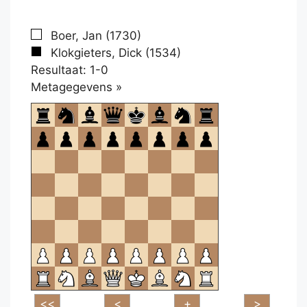
Boer, Jan (1730)
Klokgieters, Dick (1534)
Resultaat: 1-0
Klikken
Metagegevens »
om
te
openen.