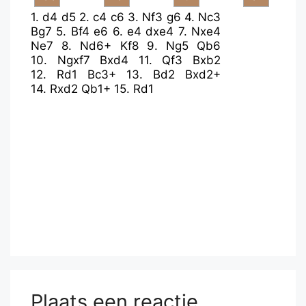
1.
d4
d5
2.
c4
c6
3.
Nf3
g6
4.
Nc3
Bg7
5.
Bf4
e6
6.
e4
dxe4
7.
Nxe4
Ne7
8.
Nd6+
Kf8
9.
Ng5
Qb6
10.
Ngxf7
Bxd4
11.
Qf3
Bxb2
12.
Rd1
Bc3+
13.
Bd2
Bxd2+
14.
Rxd2
Qb1+
15.
Rd1
Plaats een reactie