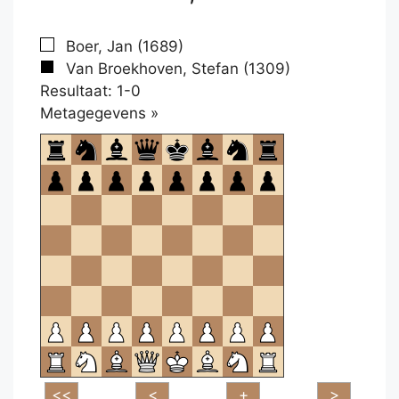
Boer, Jan (1689)
Van Broekhoven, Stefan (1309)
Resultaat: 1-0
Klikken
Metagegevens »
om
te
openen.