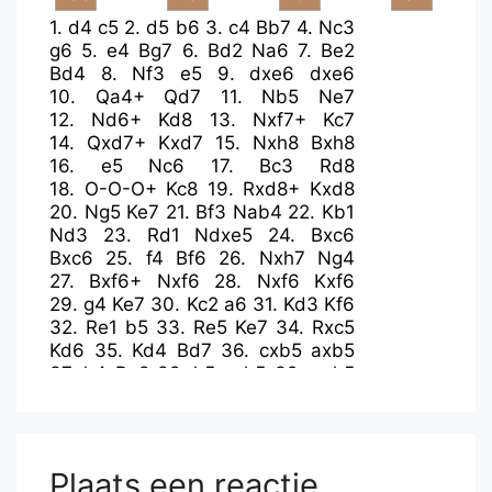
1.
d4
c5
2.
d5
b6
3.
c4
Bb7
4.
Nc3
g6
5.
e4
Bg7
6.
Bd2
Na6
7.
Be2
Bd4
8.
Nf3
e5
9.
dxe6
dxe6
10.
Qa4+
Qd7
11.
Nb5
Ne7
12.
Nd6+
Kd8
13.
Nxf7+
Kc7
14.
Qxd7+
Kxd7
15.
Nxh8
Bxh8
16.
e5
Nc6
17.
Bc3
Rd8
18.
O-O-O+
Kc8
19.
Rxd8+
Kxd8
20.
Ng5
Ke7
21.
Bf3
Nab4
22.
Kb1
Nd3
23.
Rd1
Ndxe5
24.
Bxc6
Bxc6
25.
f4
Bf6
26.
Nxh7
Ng4
27.
Bxf6+
Nxf6
28.
Nxf6
Kxf6
29.
g4
Ke7
30.
Kc2
a6
31.
Kd3
Kf6
32.
Re1
b5
33.
Re5
Ke7
34.
Rxc5
Kd6
35.
Kd4
Bd7
36.
cxb5
axb5
37.
h4
Be8
38.
h5
gxh5
39.
gxh5
b4
40.
Rg5
Plaats een reactie