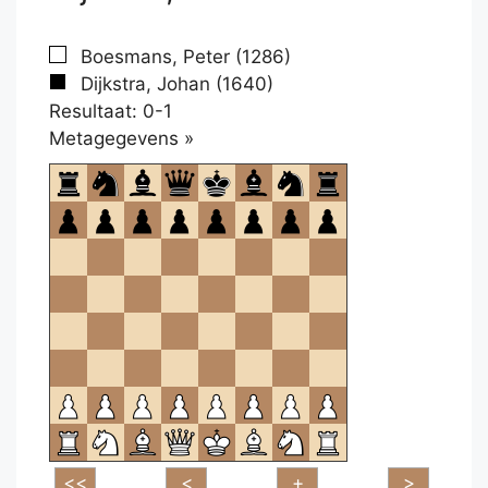
Boesmans, Peter (1286)
Dijkstra, Johan (1640)
Resultaat: 0-1
Klikken
Metagegevens »
om
te
openen.