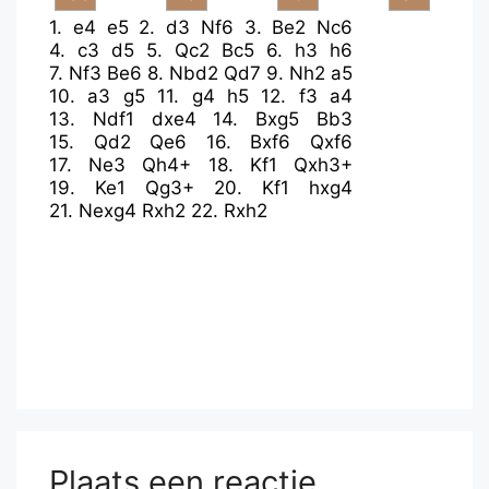
1.
e4
e5
2.
d3
Nf6
3.
Be2
Nc6
4.
c3
d5
5.
Qc2
Bc5
6.
h3
h6
7.
Nf3
Be6
8.
Nbd2
Qd7
9.
Nh2
a5
10.
a3
g5
11.
g4
h5
12.
f3
a4
13.
Ndf1
dxe4
14.
Bxg5
Bb3
15.
Qd2
Qe6
16.
Bxf6
Qxf6
17.
Ne3
Qh4+
18.
Kf1
Qxh3+
19.
Ke1
Qg3+
20.
Kf1
hxg4
21.
Nexg4
Rxh2
22.
Rxh2
Plaats een reactie