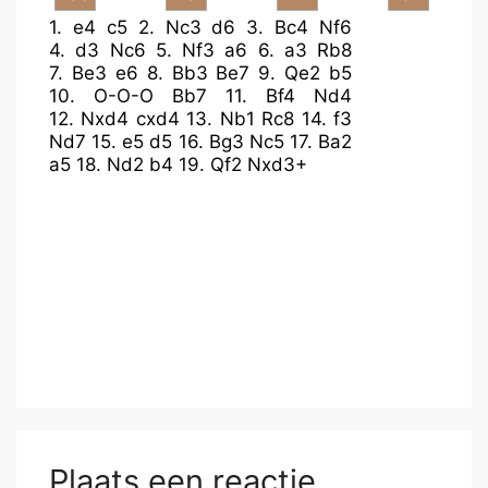
1.
e4
c5
2.
Nc3
d6
3.
Bc4
Nf6
4.
d3
Nc6
5.
Nf3
a6
6.
a3
Rb8
7.
Be3
e6
8.
Bb3
Be7
9.
Qe2
b5
10.
O-O-O
Bb7
11.
Bf4
Nd4
12.
Nxd4
cxd4
13.
Nb1
Rc8
14.
f3
Nd7
15.
e5
d5
16.
Bg3
Nc5
17.
Ba2
a5
18.
Nd2
b4
19.
Qf2
Nxd3+
Plaats een reactie