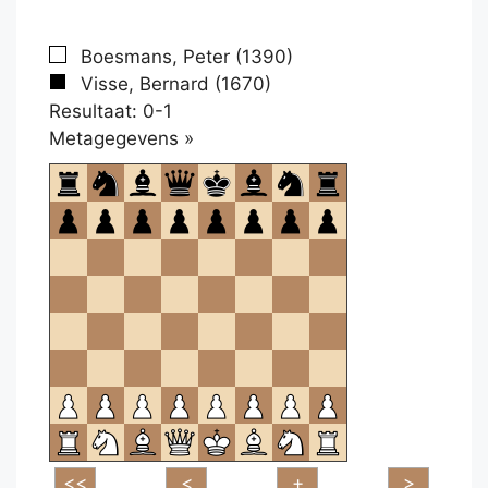
Boesmans, Peter (1390)
Visse, Bernard (1670)
Resultaat: 0-1
Klikken
Metagegevens »
om
te
openen.