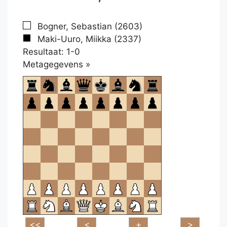
Bogner, Sebastian (2603)
Maki-Uuro, Miikka (2337)
Resultaat: 1-0
Klikken
Metagegevens »
om
te
openen.