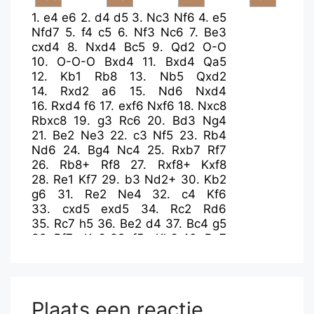
1.
e4
e6
2.
d4
d5
3.
Nc3
Nf6
4.
e5
Nfd7
5.
f4
c5
6.
Nf3
Nc6
7.
Be3
cxd4
8.
Nxd4
Bc5
9.
Qd2
O-O
10.
O-O-O
Bxd4
11.
Bxd4
Qa5
12.
Kb1
Rb8
13.
Nb5
Qxd2
14.
Rxd2
a6
15.
Nd6
Nxd4
16.
Rxd4
f6
17.
exf6
Nxf6
18.
Nxc8
Rbxc8
19.
g3
Rc6
20.
Bd3
Ng4
21.
Be2
Ne3
22.
c3
Nf5
23.
Rb4
Nd6
24.
Bg4
Nc4
25.
Rxb7
Rf7
26.
Rb8+
Rf8
27.
Rxf8+
Kxf8
28.
Re1
Kf7
29.
b3
Nd2+
30.
Kb2
g6
31.
Re2
Ne4
32.
c4
Kf6
33.
cxd5
exd5
34.
Rc2
Rd6
35.
Rc7
h5
36.
Be2
d4
37.
Bc4
g5
38.
Rf7+
Kg6
39.
f5+
Kh6
40.
Re7
Nd2
41.
Bg8
g4
42.
Re6+
Plaats een reactie