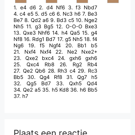
1.
e4
d6
2.
d4
Nf6
3.
f3
Nbd7
4.
c4
e5
5.
d5
c6
6.
Nc3
h6
7.
Be3
Be7
8.
Qd2
a6
9.
Bd3
c5
10.
Nge2
Nh5
11.
g3
Bg5
12.
O-O-O
Bxe3
13.
Qxe3
Nhf6
14.
h4
Qa5
15.
g4
Nf8
16.
Rdg1
Bd7
17.
g5
Nh5
18.
f4
Ng6
19.
f5
Ngf4
20.
Bb1
b5
21.
Nxf4
Nxf4
22.
Ne2
Nxe2+
23.
Qxe2
bxc4
24.
gxh6
gxh6
25.
Qxc4
Rb8
26.
Rg2
Rb4
27.
Qe2
Qb6
28.
Rh3
c4
29.
Rc3
Bb5
30.
Qg4
Rf8
31.
Qg7
h5
32.
Qg5
Bd7
33.
Qxh5
Qd4
34.
Qe2
a5
35.
h5
Kd8
36.
h6
Bb5
37.
h7
Plaats een reactie