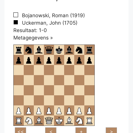
Bojanowski, Roman (1919)
Uckerman, John (1705)
Resultaat: 1-0
Klikken
Metagegevens »
om
te
openen.