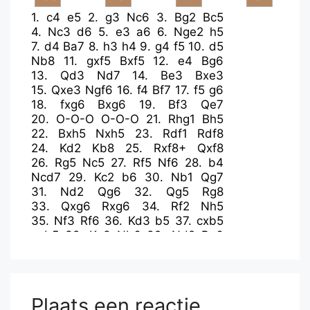
1.
c4
e5
2.
g3
Nc6
3.
Bg2
Bc5
4.
Nc3
d6
5.
e3
a6
6.
Nge2
h5
7.
d4
Ba7
8.
h3
h4
9.
g4
f5
10.
d5
Nb8
11.
gxf5
Bxf5
12.
e4
Bg6
13.
Qd3
Nd7
14.
Be3
Bxe3
15.
Qxe3
Ngf6
16.
f4
Bf7
17.
f5
g6
18.
fxg6
Bxg6
19.
Bf3
Qe7
20.
O-O-O
O-O-O
21.
Rhg1
Bh5
22.
Bxh5
Nxh5
23.
Rdf1
Rdf8
24.
Kd2
Kb8
25.
Rxf8+
Qxf8
26.
Rg5
Nc5
27.
Rf5
Nf6
28.
b4
Ncd7
29.
Kc2
b6
30.
Nb1
Qg7
31.
Nd2
Qg6
32.
Qg5
Rg8
33.
Qxg6
Rxg6
34.
Rf2
Nh5
35.
Nf3
Rf6
36.
Kd3
b5
37.
cxb5
axb5
38.
Ke3
Nb6
39.
Nd2
Rg6
40.
Rf5
Ng3
41.
Rf8+
Kb7
42.
Nc3
Nc4+
43.
Nxc4
bxc4
44.
Rf7
Nh5
45.
Nb5
Rg3+
46.
Kd2
Rxh3
47.
Rxc7+
Kb6
48.
a4
Rd3+
Plaats een reactie
49.
Kc2
h3
50.
Rc6+
Kb7
51.
a5