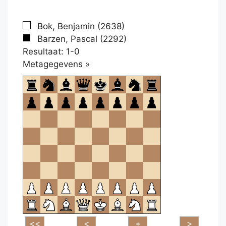
Bok, Benjamin (2638)
Barzen, Pascal (2292)
Resultaat: 1-0
Klikken
Metagegevens »
om
te
openen.