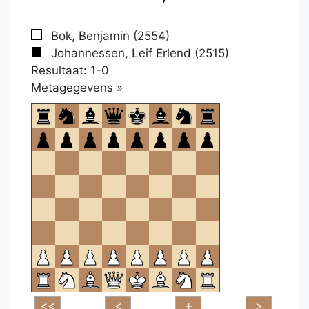
Bok, Benjamin (2554)
Johannessen, Leif Erlend (2515)
Resultaat: 1-0
Klikken
Metagegevens »
om
te
openen.