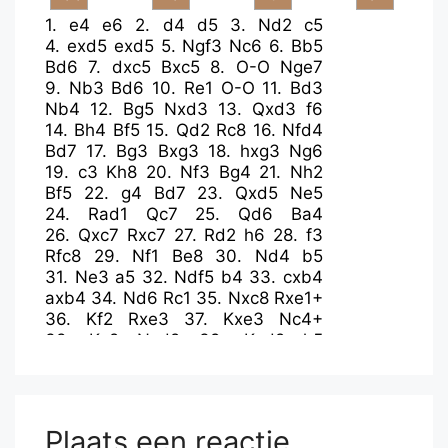
1.
e4
e6
2.
d4
d5
3.
Nd2
c5
4.
exd5
exd5
5.
Ngf3
Nc6
6.
Bb5
Bd6
7.
dxc5
Bxc5
8.
O-O
Nge7
9.
Nb3
Bd6
10.
Re1
O-O
11.
Bd3
Nb4
12.
Bg5
Nxd3
13.
Qxd3
f6
14.
Bh4
Bf5
15.
Qd2
Rc8
16.
Nfd4
Bd7
17.
Bg3
Bxg3
18.
hxg3
Ng6
19.
c3
Kh8
20.
Nf3
Bg4
21.
Nh2
Bf5
22.
g4
Bd7
23.
Qxd5
Ne5
24.
Rad1
Qc7
25.
Qd6
Ba4
26.
Qxc7
Rxc7
27.
Rd2
h6
28.
f3
Rfc8
29.
Nf1
Be8
30.
Nd4
b5
31.
Ne3
a5
32.
Ndf5
b4
33.
cxb4
axb4
34.
Nd6
Rc1
35.
Nxc8
Rxe1+
36.
Kf2
Rxe3
37.
Kxe3
Nc4+
38.
Ke2
Nxd2
39.
Kxd2
h5
40.
Nd6
Bg6
41.
gxh5
Bxh5
42.
a4
bxa3
43.
bxa3
Plaats een reactie