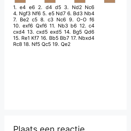
1.
e4
e6
2.
d4
d5
3.
Nd2
Nc6
4.
Ngf3
Nf6
5.
e5
Nd7
6.
Bd3
Nb4
7.
Be2
c5
8.
c3
Nc6
9.
O-O
f6
10.
exf6
Qxf6
11.
Nb3
b6
12.
c4
cxd4
13.
cxd5
exd5
14.
Bg5
Qd6
15.
Re1
Kf7
16.
Bb5
Bb7
17.
Nbxd4
Rc8
18.
Nf5
Qc5
19.
Qe2
Plaats een reactie