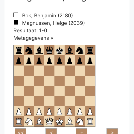
Bok, Benjamin (2180)
Magnussen, Helge (2039)
Resultaat: 1-0
Klikken
Metagegevens »
om
te
openen.