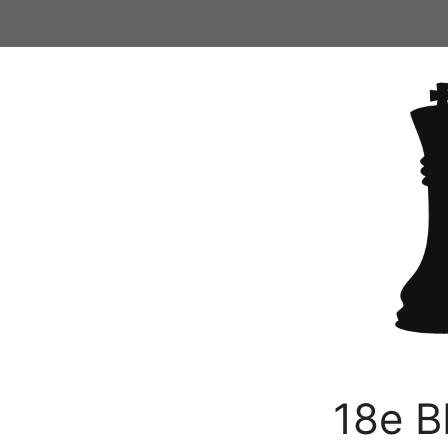
Ga
naar
de
inhoud
18e B