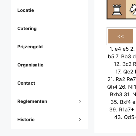
Locatie
Catering
Prijzengeld
1.
e4
e5
2
b5
7.
Bb3
d
12.
Bc2
Organisatie
17.
Qe2
21.
Ra2
Re7
Contact
Qh4
26.
Nf
Bxh3
31.
N
Reglementen
35.
Bxf4
e
39.
R1a7+
43.
Qd5
Historie