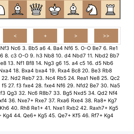
.
Nf3
Nc6
3.
Bb5
a6
4.
Ba4
Nf6
5.
O-O
Be7
6.
Re1
6
8.
c3
O-O
9.
h3
Nb8
10.
d4
Nbd7
11.
Nbd2
Bb7
Re8
13.
Nf1
Bf8
14.
Ng3
g6
15.
a4
c5
16.
d5
Nb6
Nxa4
18.
Bxa4
bxa4
19.
Rxa4
Bc8
20.
Be3
Rb8
22.
Nd2
Reb7
23.
Nc4
Rb5
24.
Rea1
Ne8
25.
Qc2
1
f5
27.
f3
fxe4
28.
fxe4
Nf6
29.
Nfd2
Be7
30.
Na5
f3
Qg3
32.
Nc6
R8b7
33.
Bg5
Nxd5
34.
Qd2
Nf4
xf4
36.
Nxe7+
Rxe7
37.
Rxa6
Rxe4
38.
Ra8+
Kg7
Kh6
40.
Rh8
Re1+
41.
Nxe1
Rxb2
42.
Raxh7+
Kg5
+
Kg4
44.
Qe6+
Kg5
45.
Qe7+
Kf5
46.
Rf7+
Kg4
47.
Qe6+
Kg5
48.
Qf6+