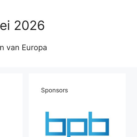
ei 2026
en van Europa
Sponsors