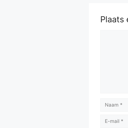
Plaats 
Reactie
Naam
E-
mail