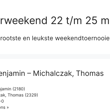
erweekend 22 t/m 25 m
rootste en leukste weekendtoernooi
enjamin – Michalczak, Thomas
jamin (2180)
ak, Thomas (2329)
-0
Klikken
ns »