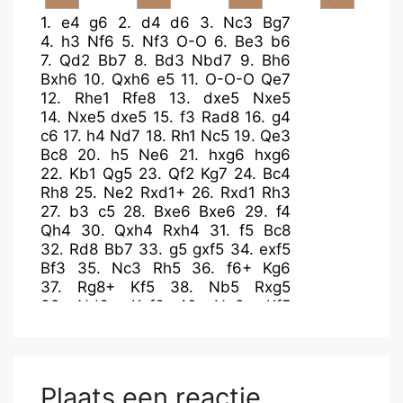
1.
e4
g6
2.
d4
d6
3.
Nc3
Bg7
4.
h3
Nf6
5.
Nf3
O-O
6.
Be3
b6
7.
Qd2
Bb7
8.
Bd3
Nbd7
9.
Bh6
Bxh6
10.
Qxh6
e5
11.
O-O-O
Qe7
12.
Rhe1
Rfe8
13.
dxe5
Nxe5
14.
Nxe5
dxe5
15.
f3
Rad8
16.
g4
c6
17.
h4
Nd7
18.
Rh1
Nc5
19.
Qe3
Bc8
20.
h5
Ne6
21.
hxg6
hxg6
22.
Kb1
Qg5
23.
Qf2
Kg7
24.
Bc4
Rh8
25.
Ne2
Rxd1+
26.
Rxd1
Rh3
27.
b3
c5
28.
Bxe6
Bxe6
29.
f4
Qh4
30.
Qxh4
Rxh4
31.
f5
Bc8
32.
Rd8
Bb7
33.
g5
gxf5
34.
exf5
Bf3
35.
Nc3
Rh5
36.
f6+
Kg6
37.
Rg8+
Kf5
38.
Nb5
Rxg5
39.
Nd6+
Kxf6
40.
Ne8+
Kf5
41.
Nd6+
Kf4
42.
Rxg5
Kxg5
43.
Nxf7+
Kf4
44.
Kc1
e4
45.
Kd2
e3+
46.
Ke1
Be4
47.
Kd1
Bg6
48.
Nd6
Kf3
49.
Ke1
Bxc2
50.
Nc8
Plaats een reactie
Bf5
51.
Nxa7
Bd7
52.
a4
Ke4