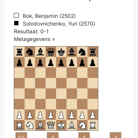
Bok, Benjamin (2502)
Solodovnichenko, Yuri (2570)
Resultaat: 0-1
Klikken
Metagegevens »
om
te
openen.