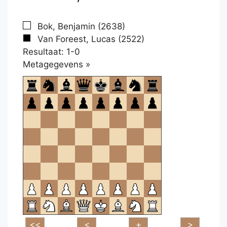
Bok, Benjamin (2638)
Van Foreest, Lucas (2522)
Resultaat: 1-0
Klikken
Metagegevens »
om
te
openen.