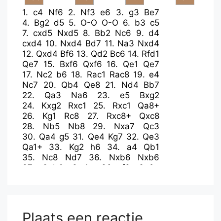
1.
c4
Nf6
2.
Nf3
e6
3.
g3
Be7
4.
Bg2
d5
5.
O-O
O-O
6.
b3
c5
7.
cxd5
Nxd5
8.
Bb2
Nc6
9.
d4
cxd4
10.
Nxd4
Bd7
11.
Na3
Nxd4
12.
Qxd4
Bf6
13.
Qd2
Bc6
14.
Rfd1
Qe7
15.
Bxf6
Qxf6
16.
Qe1
Qe7
17.
Nc2
b6
18.
Rac1
Rac8
19.
e4
Nc7
20.
Qb4
Qe8
21.
Nd4
Bb7
22.
Qa3
Na6
23.
e5
Bxg2
24.
Kxg2
Rxc1
25.
Rxc1
Qa8+
26.
Kg1
Rc8
27.
Rxc8+
Qxc8
28.
Nb5
Nb8
29.
Nxa7
Qc3
30.
Qa4
g5
31.
Qe4
Kg7
32.
Qe3
Qa1+
33.
Kg2
h6
34.
a4
Qb1
35.
Nc8
Nd7
36.
Nxb6
Nxb6
37.
Qxb6
Qe4+
38.
f3
Qc2+
39.
Qf2
Qxb3
40.
a5
Qc4
41.
g4
h5
42.
Qe3
Qa2+
43.
Kg3
Kg6
44.
gxh5+
Kxh5
45.
Qd3
Kh6
46.
Qd8
Qc4
47.
Qf6+
Kh5
Plaats een reactie
48.
Qxf7+
Kh6
49.
Qf6+
Kh5