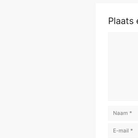
Plaats 
Reactie
Naam
E-
mail