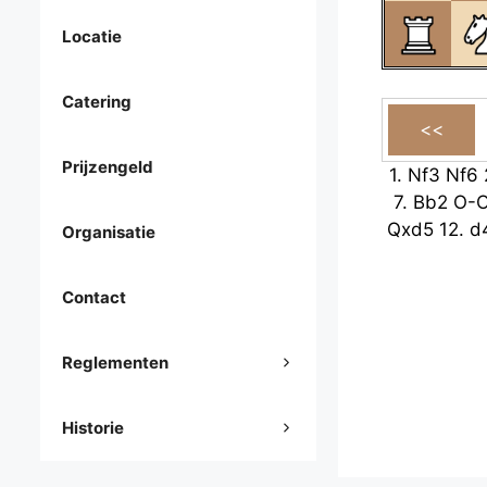
Locatie
Catering
Prijzengeld
1.
Nf3
Nf6
7.
Bb2
O-
Qxd5
12.
d
Organisatie
Contact
Reglementen
Historie