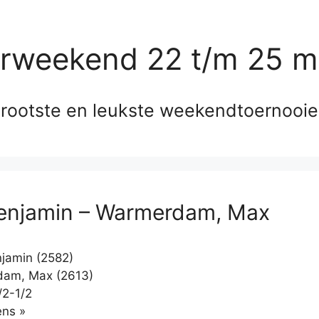
erweekend 22 t/m 25 m
rootste en leukste weekendtoernooi
enjamin – Warmerdam, Max
jamin (2582)
am, Max (2613)
/2-1/2
Klikken
ns »