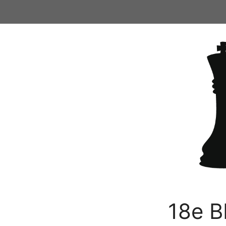
Ga
naar
de
inhoud
18e B