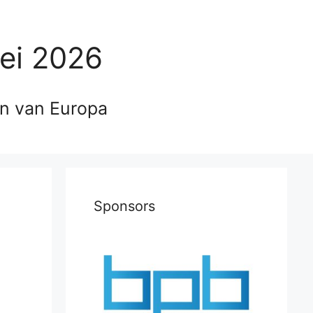
ei 2026
en van Europa
Sponsors