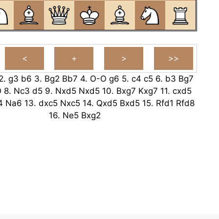
2.
g3
b6
3.
Bg2
Bb7
4.
O-O
g6
5.
c4
c5
6.
b3
Bg7
O
8.
Nc3
d5
9.
Nxd5
Nxd5
10.
Bxg7
Kxg7
11.
cxd5
4
Na6
13.
dxc5
Nxc5
14.
Qxd5
Bxd5
15.
Rfd1
Rfd8
16.
Ne5
Bxg2