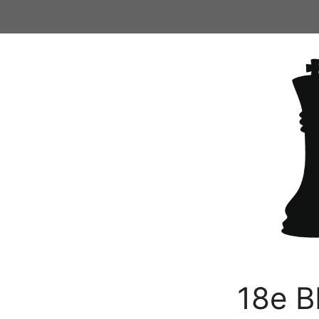
Ga
naar
de
inhoud
18e B