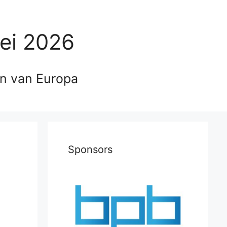
ei 2026
en van Europa
Sponsors