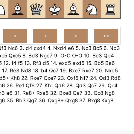
Nf3
Nc6
3.
d4
cxd4
4.
Nxd4
e6
5.
Nc3
Bc5
6.
Nb3
xc5
Qxc5
8.
Bd3
Nge7
9.
O-O
O-O
10.
Be3
Qb4
5
12.
f4
f5
13.
Rf3
d5
14.
exd5
exd5
15.
Bb5
Be6
7
17.
Re3
Nd8
18.
b4
Qc7
19.
Bxe7
Rxe7
20.
Nxd5
d5+
Kh8
22.
Rxe7
Qxe7
23.
Qxf5
Nf7
24.
Qd3
Rd8
h6
26.
Re1
Qf6
27.
Kh1
Qd6
28.
Qd3
Qc7
29.
Qc4
h3
a6
31.
Re8+
Rxe8
32.
Bxe8
Qe7
33.
Qc8
Ng8
g6
35.
Bb3
Qg7
36.
Qxg8+
Qxg8
37.
Bxg8
Kxg8