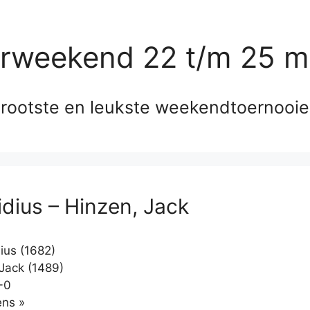
erweekend 22 t/m 25 m
rootste en leukste weekendtoernooi
idius – Hinzen, Jack
ius (1682)
Jack (1489)
-0
Klikken
ns »