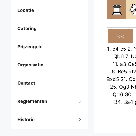
Locatie
Catering
Prijzengeld
1.
e4
c5
2.
Qb6
7.
N
11.
a3
Qa
Organisatie
16.
Bc5
Rf
Bxd5
21.
Qx
Contact
25.
Qg3
N
Qd6
30.
Reglementen
34.
Ba4
Historie