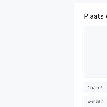
Plaats 
Reactie
Naam
E-
mail