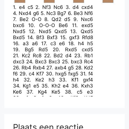
1.
e4
c5
2.
Nf3
Nc6
3.
d4
cxd4
4.
Nxd4
g6
5.
Nc3
Bg7
6.
Be3
Nf6
7.
Be2
O-O
8.
Qd2
d5
9.
Nxc6
bxc6
10.
O-O-O
Be6
11.
exd5
Nxd5
12.
Nxd5
Qxd5
13.
Qxd5
Bxd5
14.
Bf3
Bxf3
15.
gxf3
Rfd8
16.
a3
a6
17.
c3
e6
18.
h4
h5
19.
Bg5
Rd5
20.
Rxd5
cxd5
21.
Kc2
Rc8
22.
Bd2
d4
23.
Rb1
dxc3
24.
Bxc3
Bxc3
25.
bxc3
Rc4
26.
Rb4
Rxb4
27.
axb4
g5
28.
Kd2
f6
29.
c4
Kf7
30.
hxg5
fxg5
31.
f4
h4
32.
Ke2
h3
33.
Kf1
gxf4
34.
Kg1
e5
35.
Kh2
e4
36.
Kxh3
Ke6
37.
Kg4
Ke5
38.
c5
e3
39.
fxe3
fxe3
40.
Kf3
Kd5
41.
Kxe3
a5
Plaats een reactie