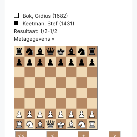
Bok, Gidius (1682)
Keetman, Stef (1431)
Resultaat: 1/2-1/2
Klikken
Metagegevens »
om
te
openen.