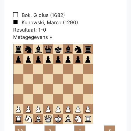
Bok, Gidius (1682)
Kunowski, Marco (1290)
Resultaat: 1-0
Klikken
Metagegevens »
om
te
openen.