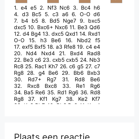
1.
e4
e5
2.
Nf3
Nc6
3.
Bc4
h6
4.
d3
Bc5
5.
c3
a6
6.
O-O
d6
7.
b4
b5
8.
Bd5
Nge7
9.
bxc5
dxc5
10.
Bxc6+
Nxc6
11.
Be3
Qd6
12.
d4
Bg4
13.
dxc5
Qxd1
14.
Rxd1
O-O
15.
h3
Be6
16.
Nbd2
f5
17.
exf5
Bxf5
18.
a3
Rfe8
19.
c4
e4
20.
Nd4
Nxd4
21.
Bxd4
Rad8
22.
Be3
c6
23.
cxb5
cxb5
24.
Nb3
Rc8
25.
Rac1
Kh7
26.
c6
g5
27.
c7
Rg8
28.
g4
Be6
29.
Bb6
Bxb3
30.
Rd7+
Rg7
31.
Rd8
Be6
32.
Rxc8
Bxc8
33.
Re1
Rg6
34.
Ba5
Re6
35.
Rd1
Rg6
36.
Rd8
Rg8
37.
Kf1
Kg7
38.
Ke2
Kf7
39.
Ke3
Bb7
40.
Rb8
Bc8
41.
Kxe4
Ke6
42.
f4
gxf4
43.
Kxf4
Rf8+
44.
Ke4
Kd6
45.
Rb6+
Kd7
46.
Rxh6
Bb7+
47.
Ke5
Re8+
48.
Kf5
Re4
49.
Rh7+
Kc8
Plaats een reactie
50.
Rh8+
Kd7
51.
c8=Q+
Bxc8