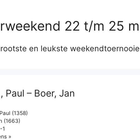
erweekend 22 t/m 25 m
rootste en leukste weekendtoernooi
, Paul – Boer, Jan
Paul (1358)
n (1663)
-1
Klikken
ns »