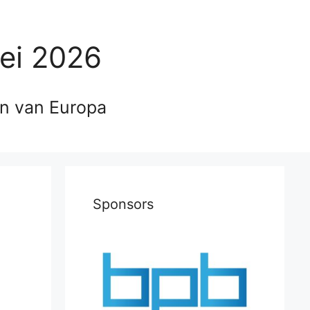
ei 2026
en van Europa
Sponsors