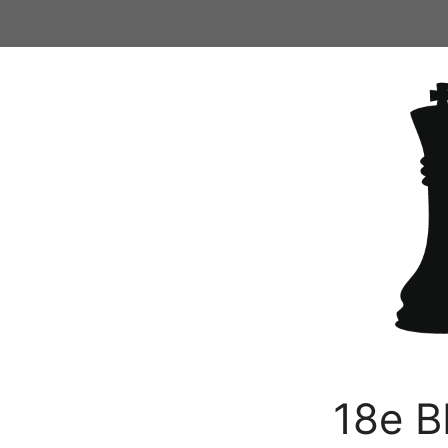
Ga
naar
de
inhoud
18e B