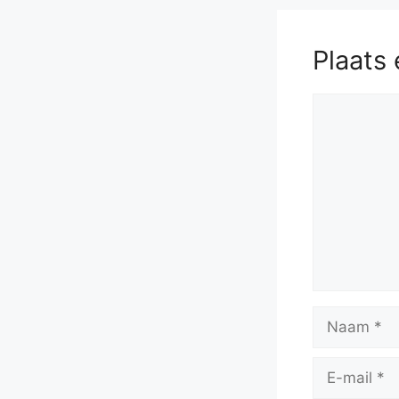
Plaats 
Reactie
Naam
E-
mail