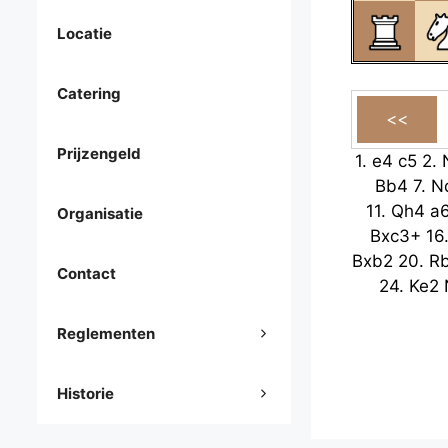
Locatie
Catering
Prijzengeld
1.
e4
c5
2.
Bb4
7.
N
11.
Qh4
a
Organisatie
Bxc3+
16
Bxb2
20.
R
Contact
24.
Ke2
Reglementen
Historie