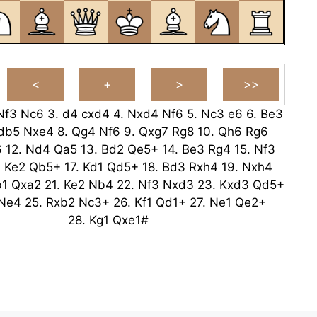
Nf3
Nc6
3.
d4
cxd4
4.
Nxd4
Nf6
5.
Nc3
e6
6.
Be3
db5
Nxe4
8.
Qg4
Nf6
9.
Qxg7
Rg8
10.
Qh6
Rg6
6
12.
Nd4
Qa5
13.
Bd2
Qe5+
14.
Be3
Rg4
15.
Nf3
.
Ke2
Qb5+
17.
Kd1
Qd5+
18.
Bd3
Rxh4
19.
Nxh4
b1
Qxa2
21.
Ke2
Nb4
22.
Nf3
Nxd3
23.
Kxd3
Qd5+
Ne4
25.
Rxb2
Nc3+
26.
Kf1
Qd1+
27.
Ne1
Qe2+
28.
Kg1
Qxe1#