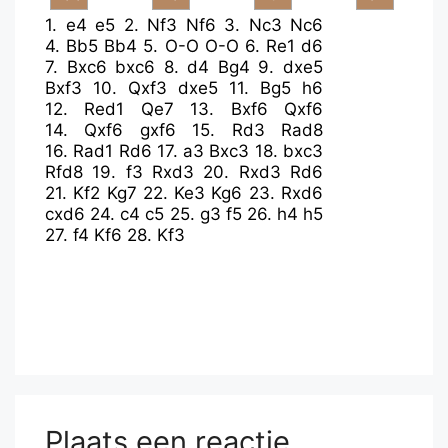
1.
e4
e5
2.
Nf3
Nf6
3.
Nc3
Nc6
4.
Bb5
Bb4
5.
O-O
O-O
6.
Re1
d6
7.
Bxc6
bxc6
8.
d4
Bg4
9.
dxe5
Bxf3
10.
Qxf3
dxe5
11.
Bg5
h6
12.
Red1
Qe7
13.
Bxf6
Qxf6
14.
Qxf6
gxf6
15.
Rd3
Rad8
16.
Rad1
Rd6
17.
a3
Bxc3
18.
bxc3
Rfd8
19.
f3
Rxd3
20.
Rxd3
Rd6
21.
Kf2
Kg7
22.
Ke3
Kg6
23.
Rxd6
cxd6
24.
c4
c5
25.
g3
f5
26.
h4
h5
27.
f4
Kf6
28.
Kf3
Plaats een reactie