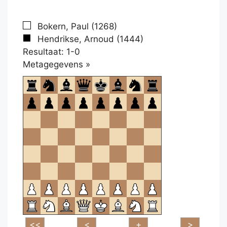
Bokern, Paul (1268)
Hendrikse, Arnoud (1444)
Resultaat: 1-0
Klikken
Metagegevens »
om
te
openen.