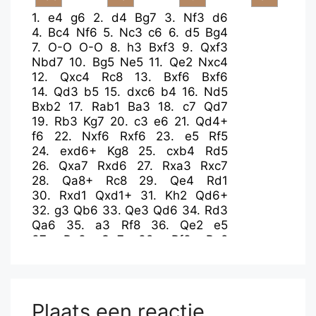
1.
e4
g6
2.
d4
Bg7
3.
Nf3
d6
4.
Bc4
Nf6
5.
Nc3
c6
6.
d5
Bg4
7.
O-O
O-O
8.
h3
Bxf3
9.
Qxf3
Nbd7
10.
Bg5
Ne5
11.
Qe2
Nxc4
12.
Qxc4
Rc8
13.
Bxf6
Bxf6
14.
Qd3
b5
15.
dxc6
b4
16.
Nd5
Bxb2
17.
Rab1
Ba3
18.
c7
Qd7
19.
Rb3
Kg7
20.
c3
e6
21.
Qd4+
f6
22.
Nxf6
Rxf6
23.
e5
Rf5
24.
exd6+
Kg8
25.
cxb4
Rd5
26.
Qxa7
Rxd6
27.
Rxa3
Rxc7
28.
Qa8+
Rc8
29.
Qe4
Rd1
30.
Rxd1
Qxd1+
31.
Kh2
Qd6+
32.
g3
Qb6
33.
Qe3
Qd6
34.
Rd3
Qa6
35.
a3
Rf8
36.
Qe2
e5
37.
Re3
Qa7
38.
Rf3
Re8
39.
Qc4+
Kg7
40.
Qc5
Qb7
41.
Re3
e4
42.
Qd4+
Kg8
43.
f3
Qc7
44.
Rxe4
Rc8
45.
Qd5+
Kg7
46.
Qe5+
Qxe5
47.
Rxe5
Rc3
Plaats een reactie
48.
Re7+
Kg8
49.
Ra7
Rxf3
50.
b5