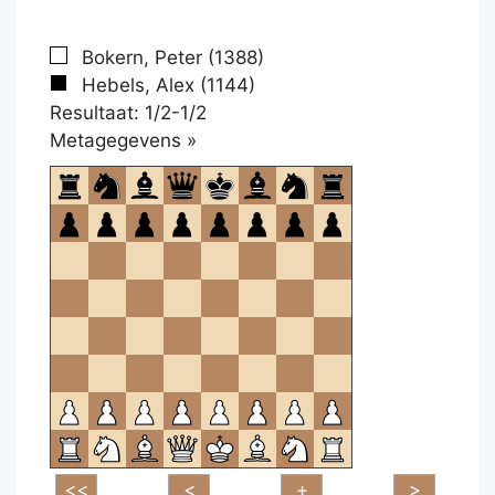
Bokern, Peter (1388)
Hebels, Alex (1144)
Resultaat: 1/2-1/2
Klikken
Metagegevens »
om
te
openen.