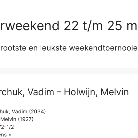
erweekend 22 t/m 25 m
rootste en leukste weekendtoernooi
chuk, Vadim – Holwijn, Melvin
huk, Vadim (2034)
 Melvin (1927)
/2-1/2
Klikken
ns »