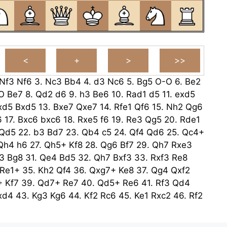
Nf3
Nf6
3.
Nc3
Bb4
4.
d3
Nc6
5.
Bg5
O-O
6.
Be2
O
Be7
8.
Qd2
d6
9.
h3
Be6
10.
Rad1
d5
11.
exd5
xd5
Bxd5
13.
Bxe7
Qxe7
14.
Rfe1
Qf6
15.
Nh2
Qg6
6
17.
Bxc6
bxc6
18.
Rxe5
f6
19.
Re3
Qg5
20.
Rde1
Qd5
22.
b3
Bd7
23.
Qb4
c5
24.
Qf4
Qd6
25.
Qc4+
Qh4
h6
27.
Qh5+
Kf8
28.
Qg6
Bf7
29.
Qh7
Rxe3
3
Bg8
31.
Qe4
Bd5
32.
Qh7
Bxf3
33.
Rxf3
Re8
Re1+
35.
Kh2
Qf4
36.
Qxg7+
Ke8
37.
Qg4
Qxf2
+
Kf7
39.
Qd7+
Re7
40.
Qd5+
Re6
41.
Rf3
Qd4
xd4
43.
Kg3
Kg6
44.
Kf2
Rc6
45.
Ke1
Rxc2
46.
Rf2
.
Ke2
f5
48.
Kf3
Re1
49.
Re2
Rd1
50.
Rc2
Rxd3+
52.
Rd2
c5
53.
g4
fxg4
54.
hxg4
Rc1
55.
Re2
Rf1+