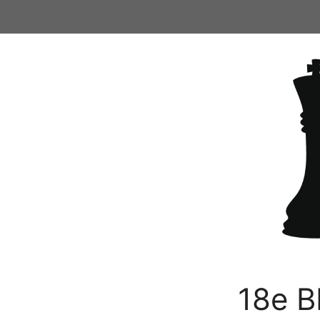
Ga
naar
de
inhoud
18e B