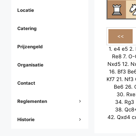
Locatie
Catering
Prijzengeld
1.
e4
e5
2.
Re8
7.
O-
Nxd5
12.
N
Organisatie
16.
Bf3
Be
Kf7
21.
Nf3
Contact
Be6
26.
30.
Rxe
Reglementen
34.
Rg3
38.
Qc8
42.
Qxd4
c
Historie
Rc1+
47
51.
Kf4
Rc3