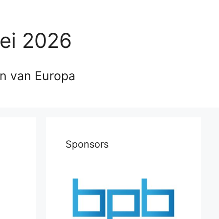
ei 2026
en van Europa
Sponsors