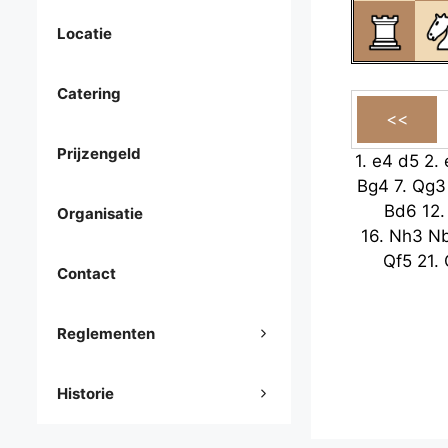
Locatie
Catering
Prijzengeld
1.
e4
d5
2.
Bg4
7.
Qg3
Bd6
12
Organisatie
16.
Nh3
N
Qf5
21.
Contact
Reglementen
Historie