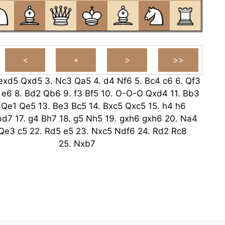
exd5
Qxd5
3.
Nc3
Qa5
4.
d4
Nf6
5.
Bc4
c6
6.
Qf3
e6
8.
Bd2
Qb6
9.
f3
Bf5
10.
O-O-O
Qxd4
11.
Bb3
.
Qe1
Qe5
13.
Be3
Bc5
14.
Bxc5
Qxc5
15.
h4
h6
bd7
17.
g4
Bh7
18.
g5
Nh5
19.
gxh6
gxh6
20.
Na4
Qe3
c5
22.
Rd5
e5
23.
Nxc5
Ndf6
24.
Rd2
Rc8
25.
Nxb7