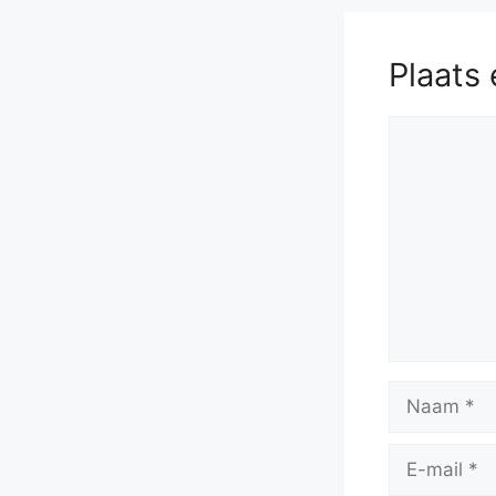
Plaats 
Reactie
Naam
E-
mail