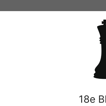
Ga
naar
de
inhoud
18e B