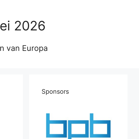
ei 2026
en van Europa
Sponsors