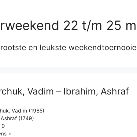
erweekend 22 t/m 25 m
rootste en leukste weekendtoernooi
chuk, Vadim – Ibrahim, Ashraf
uk, Vadim (1985)
 Ashraf (1749)
-0
Klikken
ns »