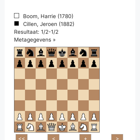
Boom, Harrie (1780)
Cillen, Jeroen (1882)
Resultaat: 1/2-1/2
Klikken
Metagegevens »
om
te
openen.