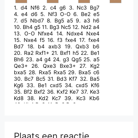
1.
d4
Nf6
2.
c4
g6
3.
Nc3
Bg7
4.
e4
d6
5.
Nf3
O-O
6.
Be2
e5
7.
d5
Nbd7
8.
Bg5
a5
9.
a3
h6
10.
Bh4
g5
11.
Bg3
Nc5
12.
Nd2
a4
13.
O-O
Nfxe4
14.
Ndxe4
Nxe4
15.
Nxe4
f5
16.
f3
fxe4
17.
fxe4
Bd7
18.
b4
axb3
19.
Qxb3
b6
20.
Ra2
Rxf1+
21.
Bxf1
h5
22.
Be1
Bh6
23.
a4
g4
24.
g3
Qg5
25.
a5
Qe3+
26.
Qxe3
Bxe3+
27.
Kg2
bxa5
28.
Rxa5
Rxa5
29.
Bxa5
c6
30.
Bc7
Bc5
31.
Bd3
Kf7
32.
Ba5
Kg6
33.
Be1
cxd5
34.
cxd5
Kf6
35.
Bf2
Bxf2
36.
Kxf2
Ke7
37.
Ke3
Kd8
38.
Kd2
Kc7
39.
Kc3
Kb6
40.
Kb4
Be8
41.
Be2
Bg6
Plaats een reactie