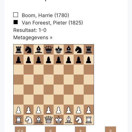
Boom, Harrie (1780)
Van Foreest, Pieter (1825)
Resultaat: 1-0
Klikken
Metagegevens »
om
te
openen.