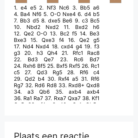
1.
e4
e5
2.
Nf3
Nc6
3.
Bb5
a6
4.
Ba4
Nf6
5.
O-O
Nxe4
6.
d4
b5
7.
Bb3
d5
8.
dxe5
Be6
9.
c3
Bc5
10.
Nbd2
Nxd2
11.
Bxd2
h6
12.
Qe2
O-O
13.
Bc2
f5
14.
Be3
Bxe3
15.
Qxe3
f4
16.
Qe2
g5
17.
Nd4
Nxd4
18.
cxd4
g4
19.
f3
g3
20.
h3
Qh4
21.
Rfc1
Rac8
22.
Bd3
Qe7
23.
Rc6
Bd7
24.
Rxh6
Bf5
25.
Bxf5
Rxf5
26.
Rc1
c5
27.
Qd3
Rg5
28.
Rf6
c4
29.
Qd2
b4
30.
Rxf4
a5
31.
Rf6
Rg7
32.
Rd6
Rd8
33.
Rxd8+
Qxd8
34.
a3
Qb6
35.
axb4
axb4
36.
Ra1
Ra7
37.
Rxa7
Qxa7
38.
Kf1
Qa5
39.
f4
c3
40.
Qc1
Qb5+
41.
Ke1
Qd3
42.
bxc3
bxc3
43.
f5
Qe4+
44.
Kd1
Qxd4+
45.
Kc2
Qe4+
46.
Kxc3
Qxe5+
47.
Kd2
Qxf5
48.
Qe1
Qf4+
49.
Qe3
Qb4+
Plaats een reactie
50.
Ke2
Qd6
51.
Kf3
d4
52.
Qg5+