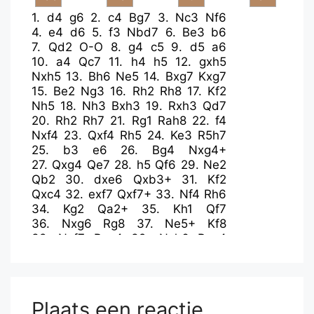
1.
d4
g6
2.
c4
Bg7
3.
Nc3
Nf6
4.
e4
d6
5.
f3
Nbd7
6.
Be3
b6
7.
Qd2
O-O
8.
g4
c5
9.
d5
a6
10.
a4
Qc7
11.
h4
h5
12.
gxh5
Nxh5
13.
Bh6
Ne5
14.
Bxg7
Kxg7
15.
Be2
Ng3
16.
Rh2
Rh8
17.
Kf2
Nh5
18.
Nh3
Bxh3
19.
Rxh3
Qd7
20.
Rh2
Rh7
21.
Rg1
Rah8
22.
f4
Nxf4
23.
Qxf4
Rh5
24.
Ke3
R5h7
25.
b3
e6
26.
Bg4
Nxg4+
27.
Qxg4
Qe7
28.
h5
Qf6
29.
Ne2
Qb2
30.
dxe6
Qxb3+
31.
Kf2
Qxc4
32.
exf7
Qxf7+
33.
Nf4
Rh6
34.
Kg2
Qa2+
35.
Kh1
Qf7
36.
Nxg6
Rg8
37.
Ne5+
Kf8
38.
Nxf7
Rxg4
39.
Nxh6
Rxe4
40.
Rf2+
Ke7
41.
Nf5+
Ke6
42.
h6
Rxa4
43.
h7
b5
44.
h8=Q
b4
45.
Qg8+
Plaats een reactie