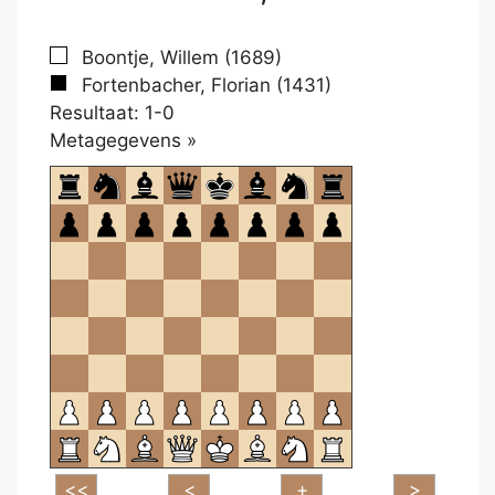
Boontje, Willem (1689)
Fortenbacher, Florian (1431)
Resultaat: 1-0
Klikken
Metagegevens »
om
te
openen.