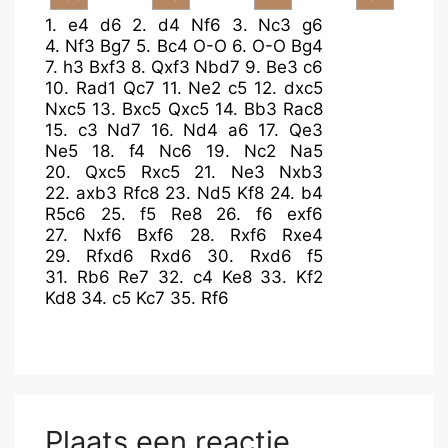
1.
e4
d6
2.
d4
Nf6
3.
Nc3
g6
4.
Nf3
Bg7
5.
Bc4
O-O
6.
O-O
Bg4
7.
h3
Bxf3
8.
Qxf3
Nbd7
9.
Be3
c6
10.
Rad1
Qc7
11.
Ne2
c5
12.
dxc5
Nxc5
13.
Bxc5
Qxc5
14.
Bb3
Rac8
15.
c3
Nd7
16.
Nd4
a6
17.
Qe3
Ne5
18.
f4
Nc6
19.
Nc2
Na5
20.
Qxc5
Rxc5
21.
Ne3
Nxb3
22.
axb3
Rfc8
23.
Nd5
Kf8
24.
b4
R5c6
25.
f5
Re8
26.
f6
exf6
27.
Nxf6
Bxf6
28.
Rxf6
Rxe4
29.
Rfxd6
Rxd6
30.
Rxd6
f5
31.
Rb6
Re7
32.
c4
Ke8
33.
Kf2
Kd8
34.
c5
Kc7
35.
Rf6
Plaats een reactie