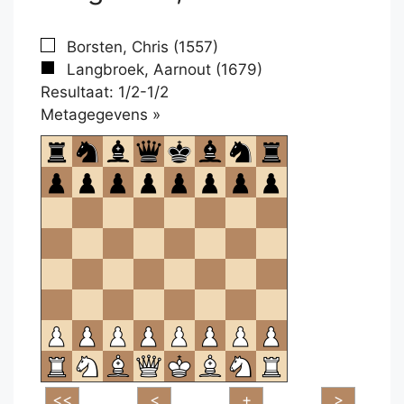
Borsten, Chris (1557)
Langbroek, Aarnout (1679)
Resultaat: 1/2-1/2
Klikken
Metagegevens »
om
te
openen.