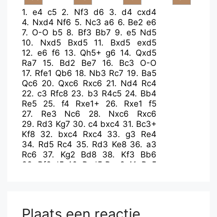
1.
e4
c5
2.
Nf3
d6
3.
d4
cxd4
4.
Nxd4
Nf6
5.
Nc3
a6
6.
Be2
e6
7.
O-O
b5
8.
Bf3
Bb7
9.
e5
Nd5
10.
Nxd5
Bxd5
11.
Bxd5
exd5
12.
e6
f6
13.
Qh5+
g6
14.
Qxd5
Ra7
15.
Bd2
Be7
16.
Bc3
O-O
17.
Rfe1
Qb6
18.
Nb3
Rc7
19.
Ba5
Qc6
20.
Qxc6
Rxc6
21.
Nd4
Rc4
22.
c3
Rfc8
23.
b3
R4c5
24.
Bb4
Re5
25.
f4
Rxe1+
26.
Rxe1
f5
27.
Re3
Nc6
28.
Nxc6
Rxc6
29.
Rd3
Kg7
30.
c4
bxc4
31.
Bc3+
Kf8
32.
bxc4
Rxc4
33.
g3
Re4
34.
Rd5
Rc4
35.
Rd3
Ke8
36.
a3
Rc6
37.
Kg2
Bd8
38.
Kf3
Bb6
39.
Bf6
d5
40.
Rxd5
Rxe6
41.
Re5
Kf7
42.
Rxe6
Kxe6
43.
Bg5
h5
44.
h3
Bc5
45.
a4
Bb6
46.
g4
Kd5
47.
gxh5
gxh5
48.
Kg3
Ke4
49.
Kh4
Be3
50.
Kxh5
Bxf4
51.
h4
Plaats een reactie
Be5
52.
Kg6
f4
53.
h5
f3
54.
Bh4