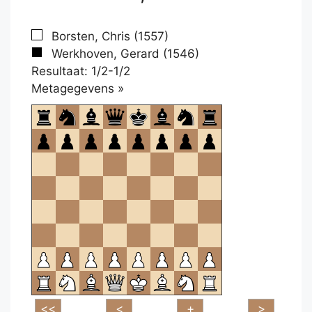
Borsten, Chris (1557)
Werkhoven, Gerard (1546)
Resultaat: 1/2-1/2
Klikken
Metagegevens »
om
te
openen.