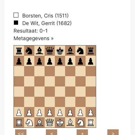
Borsten, Cris (1511)
De Wit, Gerrit (1682)
Resultaat: 0-1
Klikken
Metagegevens »
om
te
openen.