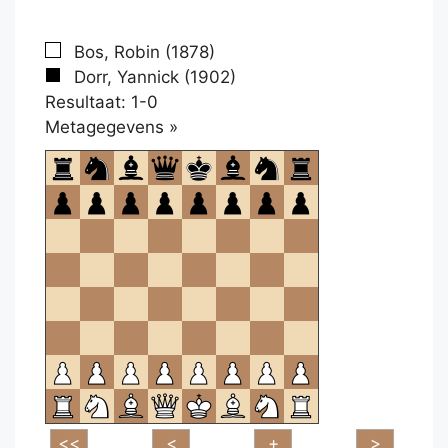
Bos, Robin (1878)
Dorr, Yannick (1902)
Resultaat: 1-0
Klikken
Metagegevens »
om
te
openen.