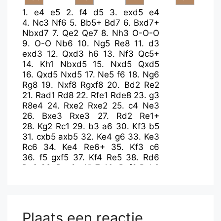
1.
e4
e5
2.
f4
d5
3.
exd5
e4
4.
Nc3
Nf6
5.
Bb5+
Bd7
6.
Bxd7+
Nbxd7
7.
Qe2
Qe7
8.
Nh3
O-O-O
9.
O-O
Nb6
10.
Ng5
Re8
11.
d3
exd3
12.
Qxd3
h6
13.
Nf3
Qc5+
14.
Kh1
Nbxd5
15.
Nxd5
Qxd5
16.
Qxd5
Nxd5
17.
Ne5
f6
18.
Ng6
Rg8
19.
Nxf8
Rgxf8
20.
Bd2
Re2
21.
Rad1
Rd8
22.
Rfe1
Rde8
23.
g3
R8e4
24.
Rxe2
Rxe2
25.
c4
Ne3
26.
Bxe3
Rxe3
27.
Rd2
Re1+
28.
Kg2
Rc1
29.
b3
a6
30.
Kf3
b5
31.
cxb5
axb5
32.
Ke4
g6
33.
Ke3
Rc6
34.
Ke4
Re6+
35.
Kf3
c6
36.
f5
gxf5
37.
Kf4
Re5
38.
Rd6
Re2
39.
Rxc6+
Kb7
40.
Rxf6
Rxh2
41.
Rxf5
Kc6
42.
a4
bxa4
43.
bxa4
Kd6
44.
Kg4
Ke7
45.
a5
Rh1
46.
Rf2
Ra1
47.
Kh5
Rxa5+
48.
Kxh6
Ra1
49.
g4
Rh1+
50.
Kg6
Plaats een reactie
Re1
51.
g5
Ke8
52.
Kg7
Ke7
53.
g6