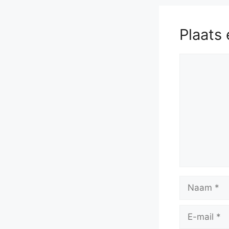
Plaats 
Reactie
Naam
E-
mail