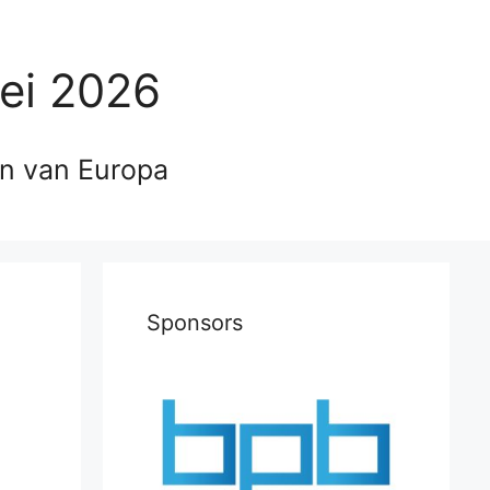
ei 2026
en van Europa
Sponsors