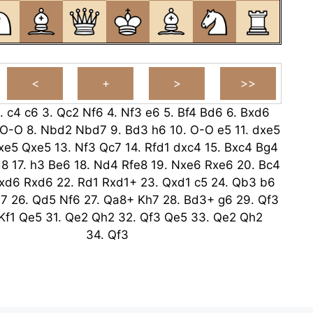
.
c4
c6
3.
Qc2
Nf6
4.
Nf3
e6
5.
Bf4
Bd6
6.
Bxd6
O-O
8.
Nbd2
Nbd7
9.
Bd3
h6
10.
O-O
e5
11.
dxe5
xe5
Qxe5
13.
Nf3
Qc7
14.
Rfd1
dxc4
15.
Bxc4
Bg4
d8
17.
h3
Be6
18.
Nd4
Rfe8
19.
Nxe6
Rxe6
20.
Bc4
xd6
Rxd6
22.
Rd1
Rxd1+
23.
Qxd1
c5
24.
Qb3
b6
7
26.
Qd5
Nf6
27.
Qa8+
Kh7
28.
Bd3+
g6
29.
Qf3
Kf1
Qe5
31.
Qe2
Qh2
32.
Qf3
Qe5
33.
Qe2
Qh2
34.
Qf3