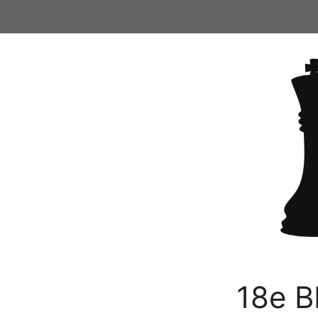
Ga
naar
de
inhoud
18e B