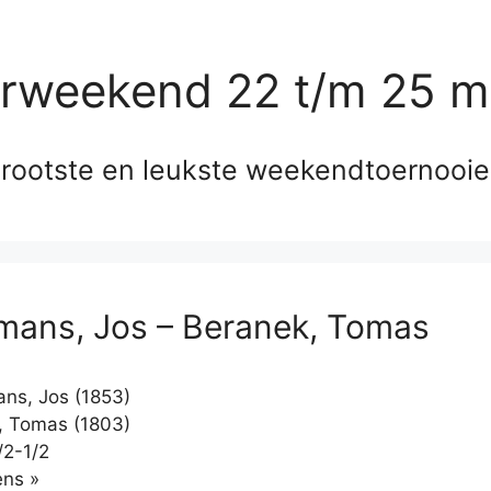
erweekend 22 t/m 25 m
rootste en leukste weekendtoernooi
ans, Jos – Beranek, Tomas
ns, Jos (1853)
, Tomas (1803)
/2-1/2
Klikken
ns »