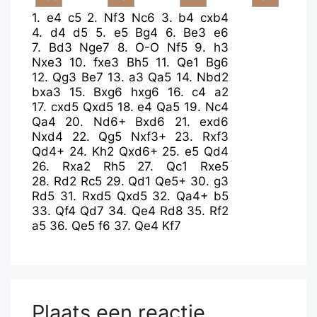
1.
e4
c5
2.
Nf3
Nc6
3.
b4
cxb4
4.
d4
d5
5.
e5
Bg4
6.
Be3
e6
7.
Bd3
Nge7
8.
O-O
Nf5
9.
h3
Nxe3
10.
fxe3
Bh5
11.
Qe1
Bg6
12.
Qg3
Be7
13.
a3
Qa5
14.
Nbd2
bxa3
15.
Bxg6
hxg6
16.
c4
a2
17.
cxd5
Qxd5
18.
e4
Qa5
19.
Nc4
Qa4
20.
Nd6+
Bxd6
21.
exd6
Nxd4
22.
Qg5
Nxf3+
23.
Rxf3
Qd4+
24.
Kh2
Qxd6+
25.
e5
Qd4
26.
Rxa2
Rh5
27.
Qc1
Rxe5
28.
Rd2
Rc5
29.
Qd1
Qe5+
30.
g3
Rd5
31.
Rxd5
Qxd5
32.
Qa4+
b5
33.
Qf4
Qd7
34.
Qe4
Rd8
35.
Rf2
a5
36.
Qe5
f6
37.
Qe4
Kf7
Plaats een reactie