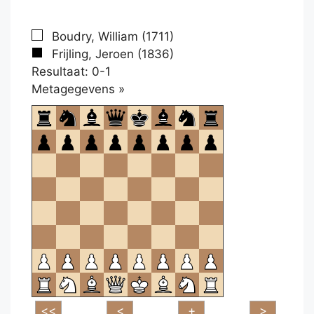
Boudry, William (1711)
Frijling, Jeroen (1836)
Resultaat: 0-1
Klikken
Metagegevens »
om
te
openen.