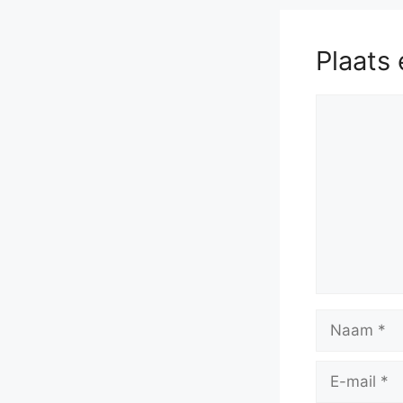
Plaats 
Reactie
Naam
E-
mail