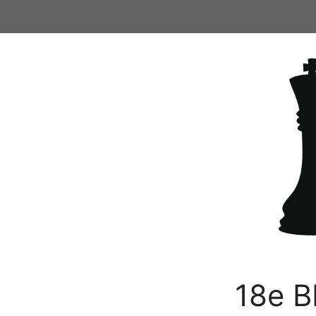
Ga
naar
de
inhoud
18e B