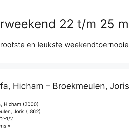
erweekend 22 t/m 25 m
rootste en leukste weekendtoernooi
fa, Hicham – Broekmeulen, Jori
, Hicham (2000)
len, Joris (1862)
/2-1/2
Klikken
ns »