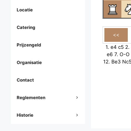
Locatie
Catering
Prijzengeld
1.
e4
c5
2.
e6
7.
O-O
12.
Be3
Nc
Organisatie
Contact
Reglementen
Historie