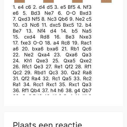
1.
e4
c6
2.
d4
d5
3.
e5
Bf5
4.
Nf3
e6
5.
Bd3
Ne7
6.
O-O
Bxd3
7.
Qxd3
Nf5
8.
Nc3
Qb6
9.
Ne2
c5
10.
c3
Nc6
11.
dxc5
Bxc5
12.
b4
Be7
13.
Nf4
d4
14.
b5
Na5
15.
cxd4
Rd8
16.
Be3
Nxe3
17.
fxe3
O-O
18.
a4
Rc8
19.
Rac1
a6
20.
bxa6
bxa6
21.
Rb1
Qc6
22.
Ne2
Qxa4
23.
Qxa6
Qa3
24.
Kh1
Qxe3
25.
Qxa5
Qxe2
26.
Rfc1
Qe3
27.
Re1
Qf2
28.
Rf1
Qc2
29.
Rbd1
Qc3
30.
Qa2
Ra8
31.
Qf2
Ra4
32.
Rc1
Qa5
33.
Rc2
Ra1
34.
Rcc1
Rxc1
35.
Rxc1
Qa3
36.
Rf1
Qb4
37.
h4
h6
38.
g4
Qb7
39.
Qg2
Rd8
40.
Kh2
Qe4
41.
Kh3
g5
42.
hxg5
hxg5
43.
Qf2
Rf8
44.
Qd2
Qg6
45.
Kg3
Rc8
46.
Rh1
Rc2
47.
Qe3
Ra2
48.
Qb3
Rc2
49.
Nxg5
Rd2
50.
Qb8+
Bf8
Plaats een reactie
51.
Rh8+
Kxh8
52.
Qxf8+
Qg8