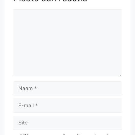
53.
Qh6+
Reactie
Naam
E-
mail
Site