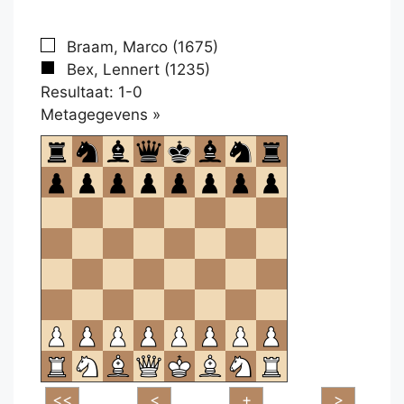
Braam, Marco (1675)
Bex, Lennert (1235)
Resultaat: 1-0
Klikken
Metagegevens »
om
te
openen.