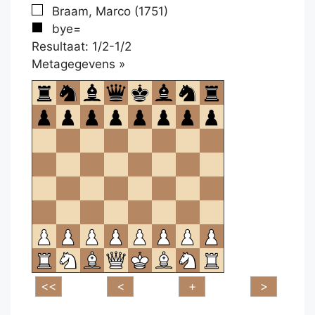
Braam, Marco (1751)
bye=
Resultaat: 1/2-1/2
Klikken
Metagegevens »
om
te
openen.