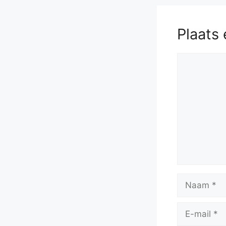
Plaats 
Reactie
Naam
E-
mail