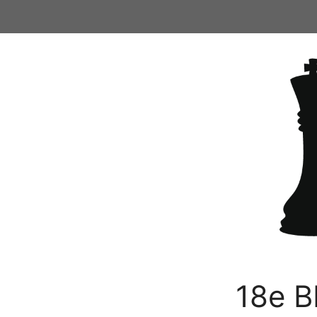
Ga
naar
de
inhoud
18e B