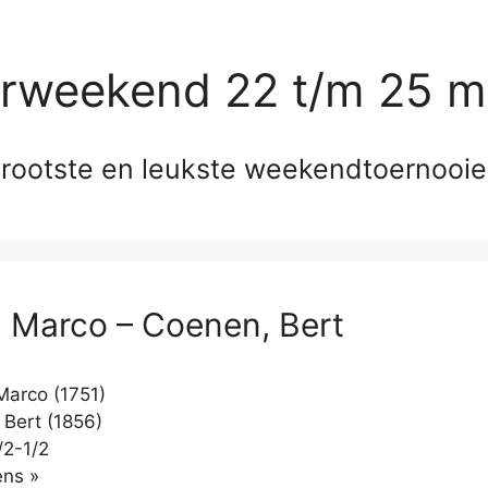
erweekend 22 t/m 25 m
rootste en leukste weekendtoernooi
 Marco – Coenen, Bert
arco (1751)
Bert (1856)
/2-1/2
Klikken
ns »