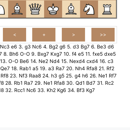
Nc3
e6
3.
g3
Nc6
4.
Bg2
g6
5.
d3
Bg7
6.
Be3
d6
7
8.
Bh6
O-O
9.
Bxg7
Kxg7
10.
f4
e5
11.
fxe5
dxe5
13.
O-O
Be6
14.
Ne2
Nd4
15.
Nexd4
cxd4
16.
c3
Qe7
18.
Rab1
a5
19.
a3
Ra7
20.
Nh4
Rfa8
21.
Rf2
Rf8
23.
Nf3
Raa8
24.
h3
g5
25.
g4
h6
26.
Ne1
Rf7
f8
28.
Rb1
Ra7
29.
Ne1
Rfa8
30.
Qd1
Bd7
31.
Rc2
d8
32.
Rcc1
Nc6
33.
Kh2
Kg6
34.
Bf3
Kg7