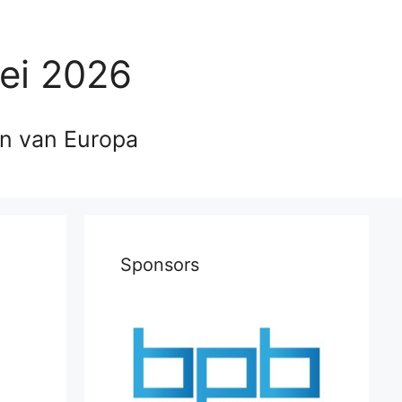
ei 2026
en van Europa
Sponsors