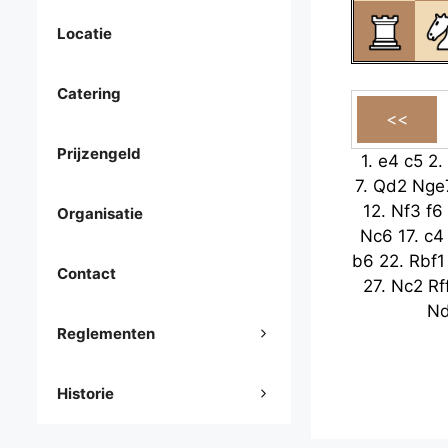
Locatie
Catering
Prijzengeld
1.
e4
c5
2.
7.
Qd2
Nge
12.
Nf3
f6
Organisatie
Nc6
17.
c4
b6
22.
Rbf1
Contact
27.
Nc2
Rf
N
Reglementen
Historie