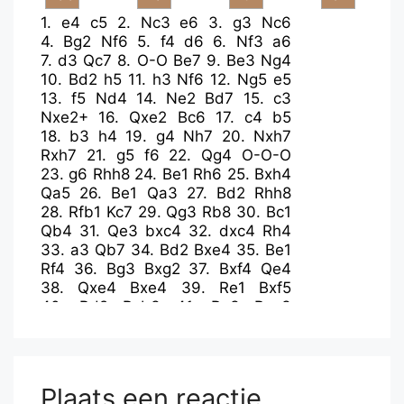
1.
e4
c5
2.
Nc3
e6
3.
g3
Nc6
4.
Bg2
Nf6
5.
f4
d6
6.
Nf3
a6
7.
d3
Qc7
8.
O-O
Be7
9.
Be3
Ng4
10.
Bd2
h5
11.
h3
Nf6
12.
Ng5
e5
13.
f5
Nd4
14.
Ne2
Bd7
15.
c3
Nxe2+
16.
Qxe2
Bc6
17.
c4
b5
18.
b3
h4
19.
g4
Nh7
20.
Nxh7
Rxh7
21.
g5
f6
22.
Qg4
O-O-O
23.
g6
Rhh8
24.
Be1
Rh6
25.
Bxh4
Qa5
26.
Be1
Qa3
27.
Bd2
Rhh8
28.
Rfb1
Kc7
29.
Qg3
Rb8
30.
Bc1
Qb4
31.
Qe3
bxc4
32.
dxc4
Rh4
33.
a3
Qb7
34.
Bd2
Bxe4
35.
Be1
Rf4
36.
Bg3
Bxg2
37.
Bxf4
Qe4
38.
Qxe4
Bxe4
39.
Re1
Bxf5
40.
Bd2
Rxb3
41.
Re3
Rxe3
42.
Bxe3
Bxg6
43.
Rd1
Kc6
44.
Rd2
Bf7
45.
Rc2
f5
46.
a4
f4
47.
Bf2
g5
48.
Kg2
e4
49.
Be1
Bf6
50.
Bc3
Bxc3
51.
Rxc3
Kb6
Plaats een reactie
52.
Rc1
Ka5
53.
Rd1
Bxc4