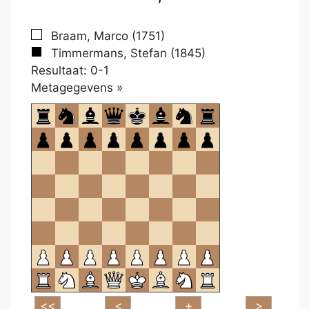
Braam, Marco (1751)
Timmermans, Stefan (1845)
Resultaat: 0-1
Klikken
Metagegevens »
om
te
openen.