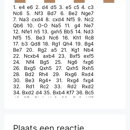
1.
e4
e6
2.
d4
d5
3.
e5
c5
4.
c3
Nc6
5.
Nf3
Bd7
6.
Be2
Nge7
7.
Na3
cxd4
8.
cxd4
Nf5
9.
Nc2
Qb6
10.
O-O
Na5
11.
g4
Ne7
12.
Nfe1
h5
13.
gxh5
Bb5
14.
Nd3
Nf5
15.
Be3
Nc6
16.
Kh1
Rc8
17.
b3
Qd8
18.
Rg1
Qh4
19.
Bg4
Be7
20.
Rg2
a5
21.
Kg1
Nb4
22.
Ncxb4
axb4
23.
Bxf5
exf5
24.
Nf4
Bg5
25.
Ng6
fxg6
26.
Bxg5
Qxh5
27.
Qxh5
Rxh5
28.
Bd2
Rh4
29.
Rxg6
Rxd4
30.
Be3
Rg4+
31.
Rxg4
fxg4
32.
Rd1
Rc2
33.
Rd2
Rxd2
34.
Bxd2
d4
35.
Bxb4
Kf7
36.
Bc5
d3
37.
Bb4
Ke6
38.
Bc3
Kf5
39.
a4
Bc6
40.
Kf1
Bd5
41.
b4
Ke4
42.
Ke1
Be6
43.
b5
Kd5
44.
Kd2
Kc4
45.
b6
Kc5
46.
a5
Bc4
47.
Ke3
Ba6
48.
Kf4
Kc4
Plaats een reactie
49.
Bd2
Kd5
50.
Kf5
Bc4
51.
Bc3