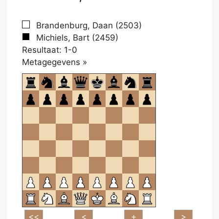
Brandenburg, Daan (2503)
Michiels, Bart (2459)
Resultaat: 1-0
Klikken
Metagegevens »
om
te
openen.