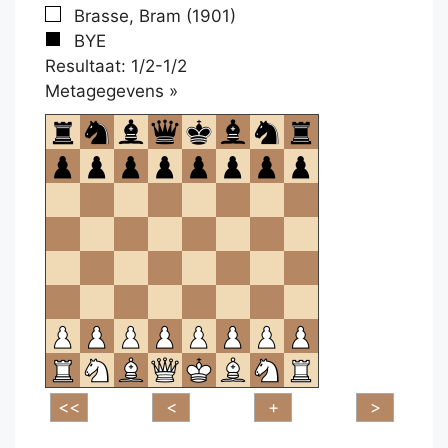
Brasse, Bram (1901)
BYE
Resultaat: 1/2-1/2
Klikken
Metagegevens »
om
te
openen.